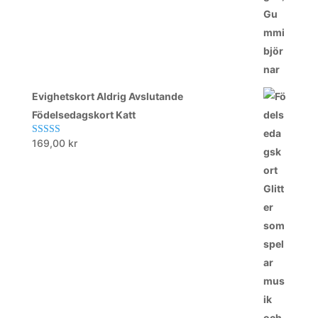
Evighetskort Aldrig Avslutande
Födelsedagskort Katt
169,00
kr
Betygsatt
5.00
av 5