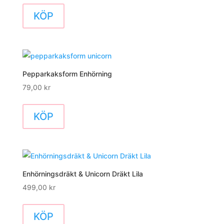
KÖP
Pepparkaksform Enhörning
79,00
kr
KÖP
Enhörningsdräkt & Unicorn Dräkt Lila
499,00
kr
Den
här
KÖP