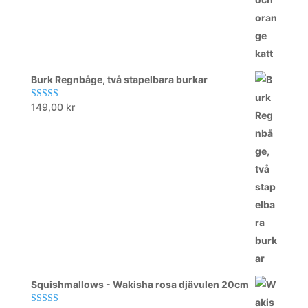
Burk Regnbåge, två stapelbara burkar
149,00
kr
Betygsatt
5.00
av 5
Squishmallows - Wakisha rosa djävulen 20cm