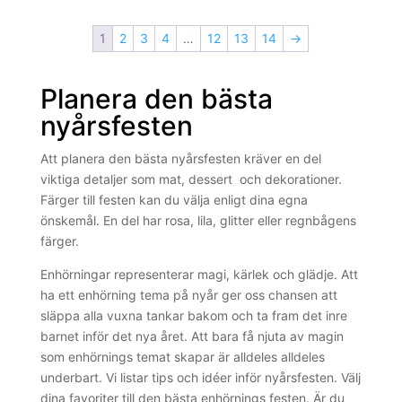
1
2
3
4
…
12
13
14
→
Planera den bästa
nyårsfesten
Att planera den bästa nyårsfesten kräver en del
viktiga detaljer som mat, dessert och dekorationer.
Färger till festen kan du välja enligt dina egna
önskemål. En del har rosa, lila, glitter eller regnbågens
färger.
Enhörningar representerar magi, kärlek och glädje. Att
ha ett enhörning tema på nyår ger oss chansen att
släppa alla vuxna tankar bakom och ta fram det inre
barnet inför det nya året. Att bara få njuta av magin
som enhörnings temat skapar är alldeles alldeles
underbart. Vi listar tips och idéer inför nyårsfesten. Välj
dina favoriter till den bästa enhörnings festen. Är du