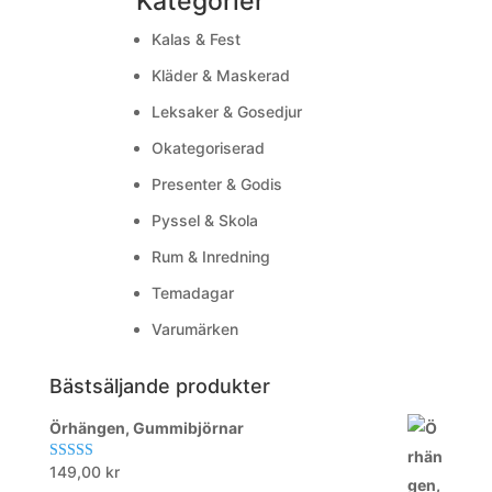
Kategorier
Kalas & Fest
Kläder & Maskerad
Leksaker & Gosedjur
Okategoriserad
Presenter & Godis
Pyssel & Skola
Rum & Inredning
Temadagar
Varumärken
Bästsäljande produkter
Örhängen, Gummibjörnar
149,00
kr
Betygsatt
5.00
av 5