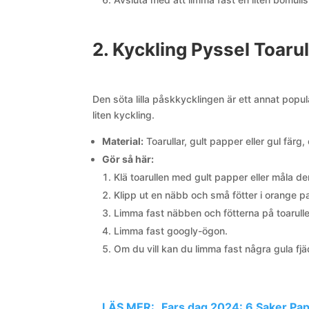
2. Kyckling Pyssel Toarul
Den söta lilla påskkycklingen är ett annat populä
liten kyckling.
Material:
Toarullar, gult papper eller gul färg
Gör så här:
Klä toarullen med gult papper eller måla den
Klipp ut en näbb och små fötter i orange pa
Limma fast näbben och fötterna på toarulle
Limma fast googly-ögon.
Om du vill kan du limma fast några gula fjä
LÄS MER:
Fars dag 2024: 6 Saker Pap