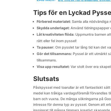
Tips för en Lyckad Pyss
Förbered materialet:
Samla alla nödvändiga ma
Skydda underlaget:
Använd tidningspapper el
Låt kreativiteten flöda:
Uppmuntra barnen att 
rätt eller fel inom pyssel!
Ta pauser:
Om pysslet tar lång tid kan det var
Gör det tillsammans:
Pyssel är ett utmärkt 
tillsammans.
Visa upp resultatet:
Var stolt över era skap
Slutsats
Påskpyssel med toarullar är ett fantastiskt sät
medel kan tråkiga vardagsföremål förvandlas ti
barn och vuxna. De många sökningarna på Google
intresse för denna typ av pyssel. Genom att erb
inspirerat till många timmars kreativt skapande 