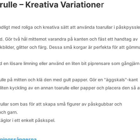
ulle – Kreativa Variatione
r
dligt med roliga och kreativa sätt att använda toarullar i påskpyssle
öjd. Gör två hål mittemot varandra på kanten och fäst ett handtag av
bilder, glitter och färg. Dessa små korgar är perfekta för att göm
en lösare limning eller använd en liten bit piprensare som gångjärn
ulle på mitten och klä den med gult papper. Gör en "äggskals"-kant
 liten kyckling av en annan toarulle eller papper och placera den så a
ullar som bas för att skapa små figurer av påskgubbar och
och garn.
glor i ett enkelt påskspel.
rningssångerna