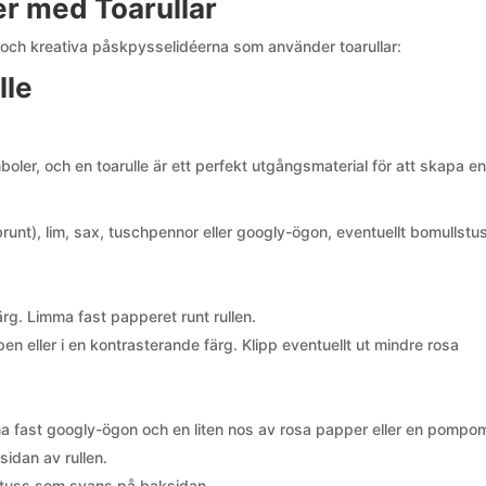
r med Toarullar
 och kreativa påskpysselidéerna som använder toarullar:
lle
ler, och en toarulle är ett perfekt utgångsmaterial för att skapa e
 brunt), lim, sax, tuschpennor eller googly-ögon, eventuellt bomullstu
rg. Limma fast papperet runt rullen.
n eller i en kontrasterande färg. Klipp eventuellt ut mindre rosa
ma fast googly-ögon och en liten nos av rosa papper eller en pompo
sidan av rullen.
lstuss som svans på baksidan.