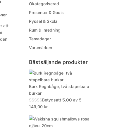
n
Okategoriserad
Presenter & Godis
oner.
Pyssel & Skola
r att
Rum & Inredning
om
Temadagar
nden
Varumärken
Bästsäljande produkter
Burk Regnbåge, två stapelbara
burkar
Betygsatt
5.00
av 5
149,00
kr