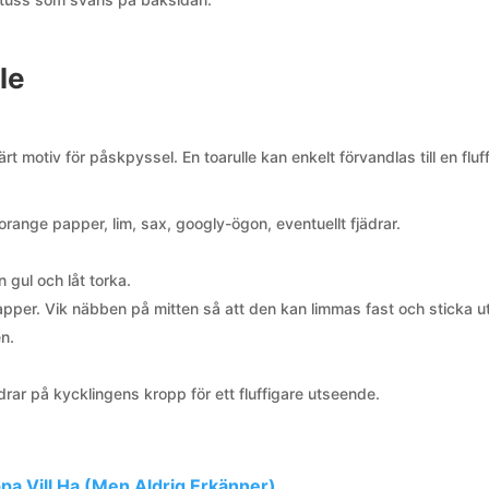
le
rt motiv för påskpyssel. En toarulle kan enkelt förvandlas till en fluf
, orange papper, lim, sax, googly-ögon, eventuellt fjädrar.
 gul och låt torka.
pper. Vik näbben på mitten så att den kan limmas fast och sticka ut 
n.
drar på kycklingens kropp för ett fluffigare utseende.
pa Vill Ha (Men Aldrig Erkänner)