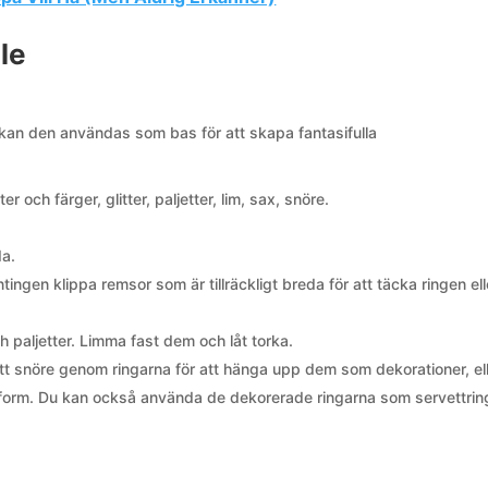
le
 kan den användas som bas för att skapa fantasifulla
r och färger, glitter, paljetter, lim, sax, snöre.
da.
ingen klippa remsor som är tillräckligt breda för att täcka ringen ell
 paljetter. Limma fast dem och låt torka.
ett snöre genom ringarna för att hänga upp dem som dekorationer, el
ggsform. Du kan också använda de dekorerade ringarna som servettrin