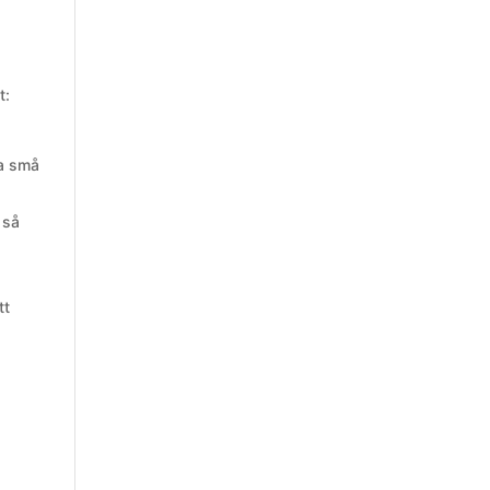
t:
ma små
 så
tt