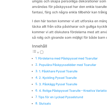
umgås och skapa personliga dekorationer som 
användas för påskpyssel har den enkla toarulle
fantasi, färg och några enkla tillbehör kan tråki
I den här texten kommer vi att utforska en mä
täcka allt från söta påskharar och gulliga kyckl
kommer vi att diskutera fördelarna med att anvä
så rolig och givande som möjligt för både barn
Innehåll
Fördelarna med Påskpyssel med Toarullar
Populära Påskpysselidéer med Toarullar
1. Påskhare Pyssel Toarulle
2. Kyckling Pyssel Toarulle
3. Påskägg Pyssel Toarulle
4. Roliga Påskpyssel Toarulle – Kreativa Variati
Tips för en Lyckad Pysselstund
Slutsats