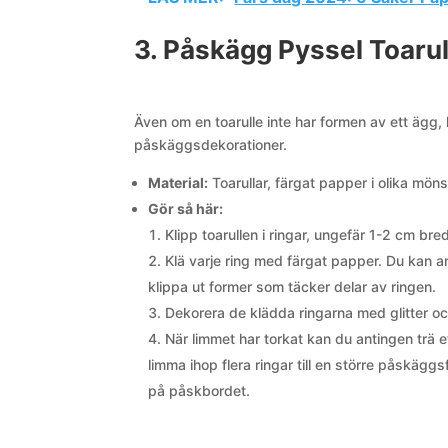
3. Påskägg Pyssel Toarul
Även om en toarulle inte har formen av ett ägg,
påskäggsdekorationer.
Material:
Toarullar, färgat papper i olika mönste
Gör så här:
Klipp toarullen i ringar, ungefär 1-2 cm bre
Klä varje ring med färgat papper. Du kan ant
klippa ut former som täcker delar av ringen.
Dekorera de klädda ringarna med glitter och
När limmet har torkat kan du antingen trä 
limma ihop flera ringar till en större påskä
på påskbordet.