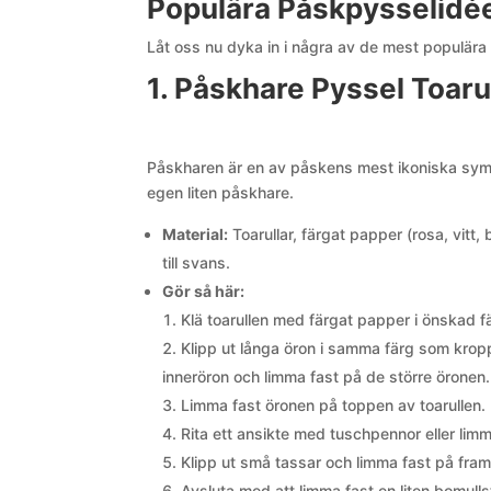
Populära Påskpysselidée
Låt oss nu dyka in i några av de mest populära
1. Påskhare Pyssel Toaru
Påskharen är en av påskens mest ikoniska symbo
egen liten påskhare.
Material:
Toarullar, färgat papper (rosa, vitt,
till svans.
Gör så här:
Klä toarullen med färgat papper i önskad fä
Klipp ut långa öron i samma färg som kroppe
inneröron och limma fast på de större öronen.
Limma fast öronen på toppen av toarullen.
Rita ett ansikte med tuschpennor eller lim
Klipp ut små tassar och limma fast på fram
Avsluta med att limma fast en liten bomul