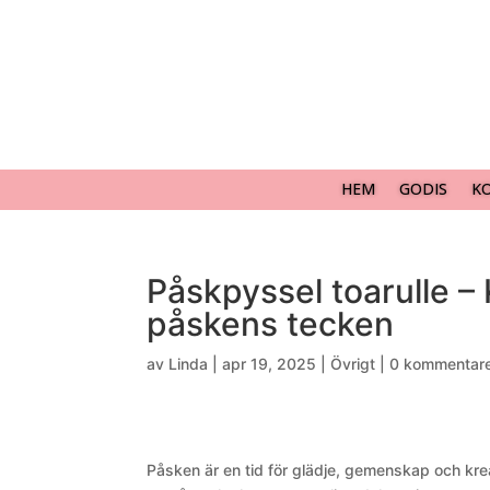
HEM
GODIS
K
Påskpyssel toarulle – 
påskens tecken
av
Linda
|
apr 19, 2025
|
Övrigt
|
0 kommentar
Påsken är en tid för glädje, gemenskap och kreat