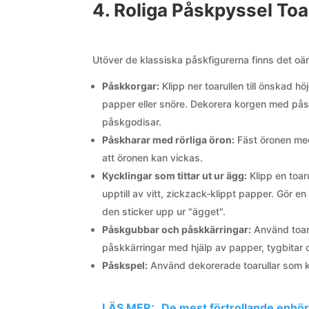
4. Roliga Påskpyssel Toar
Utöver de klassiska påskfigurerna finns det oän
Påskkorgar:
Klipp ner toarullen till önskad h
papper eller snöre. Dekorera korgen med påsk
påskgodisar.
Påskharar med rörliga öron:
Fäst öronen med 
att öronen kan vickas.
Kycklingar som tittar ut ur ägg:
Klipp en toar
upptill av vitt, zickzack-klippt papper. Gör en
den sticker upp ur "ägget".
Påskgubbar och påskkärringar:
Använd toar
påskkärringar med hjälp av papper, tygbitar 
Påskspel:
Använd dekorerade toarullar som kä
LÄS MER:
De mest förtrollande enhö