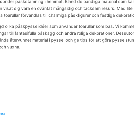
sprider påskstämning i hemmet. Bland de oändliga material som ka
n visat sig vara en oväntat mångsidig och tacksam resurs. Med lite
ga toarullar förvandlas till charmiga påskfigurer och festliga dekorati
ngd olika påskpysselidéer som använder toarullar som bas. Vi komme
ingar till fantasifulla påskägg och andra roliga dekorationer. Dessut
nda återvunnet material i pyssel och ge tips för att göra pysselstu
 och vuxna.
oner