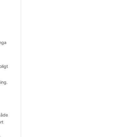
inga
ligt
ing.
både
rt
h