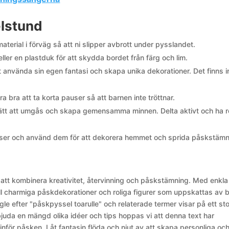
elstund
terial i förväg så att ni slipper avbrott under pysslandet.
ler en plastduk för att skydda bordet från färg och lim.
använda sin egen fantasi och skapa unika dekorationer. Det finns 
a bra att ta korta pauser så att barnen inte tröttnar.
sätt att umgås och skapa gemensamma minnen. Delta aktivt och ha ro
elser och använd dem för att dekorera hemmet och sprida påskstämn
t att kombinera kreativitet, återvinning och påskstämning. Med enkla
ll charmiga påskdekorationer och roliga figurer som uppskattas av 
 efter "påskpyssel toarulle" och relaterade termer visar på ett sto
juda en mängd olika idéer och tips hoppas vi att denna text har
inför påsken. Låt fantasin flöda och njut av att skapa personliga oc