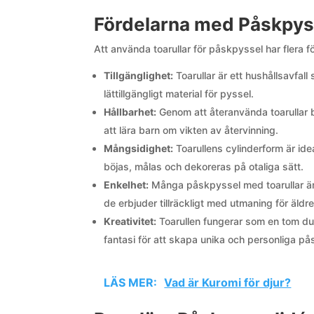
Fördelarna med Påskpys
Att använda toarullar för påskpyssel har flera fö
Tillgänglighet:
Toarullar är ett hushållsavfall 
lättillgängligt material för pyssel.
Hållbarhet:
Genom att återanvända toarullar bidr
att lära barn om vikten av återvinning.
Mångsidighet:
Toarullens cylinderform är ide
böjas, målas och dekoreras på otaliga sätt.
Enkelhet:
Många påskpyssel med toarullar är 
de erbjuder tillräckligt med utmaning för äldr
Kreativitet:
Toarullen fungerar som en tom duk
fantasi för att skapa unika och personliga på
LÄS MER:
Vad är Kuromi för djur?