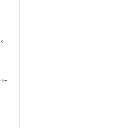
fig
lite.