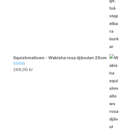
Squishmallows - Wakisha rosa djävulen 20cm
269,00
kr
Betygsatt
5.00
av 5