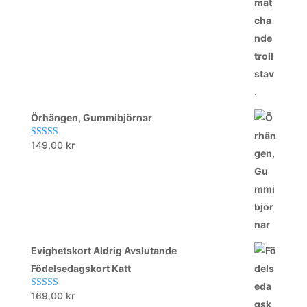
Örhängen, Gummibjörnar
149,00
kr
Betygsatt
5.00
av 5
Evighetskort Aldrig Avslutande
Födelsedagskort Katt
169,00
kr
Betygsatt
5.00
av 5