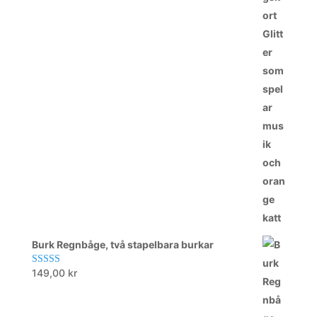
Burk Regnbåge, två stapelbara burkar
149,00
kr
Betygsatt
5.00
av 5