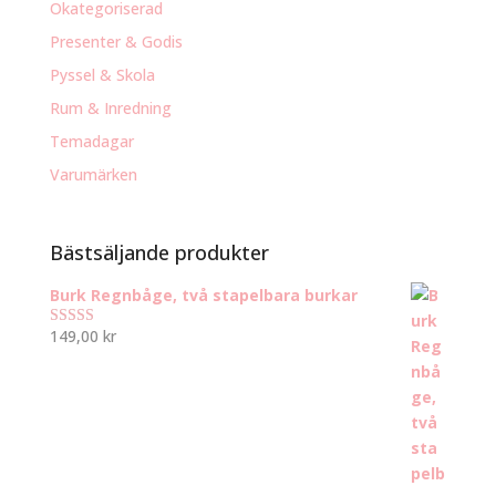
Okategoriserad
Presenter & Godis
Pyssel & Skola
Rum & Inredning
Temadagar
Varumärken
Bästsäljande produkter
Burk Regnbåge, två stapelbara burkar
149,00
kr
Betygsatt
5.00
av 5