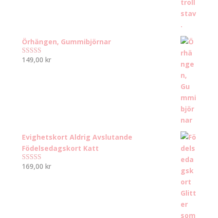
Örhängen, Gummibjörnar
149,00
kr
Betygsatt
5.00
av 5
Evighetskort Aldrig Avslutande
Födelsedagskort Katt
169,00
kr
Betygsatt
5.00
av 5