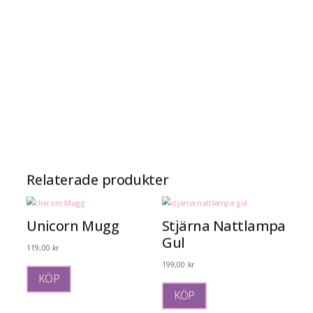
Relaterade produkter
Unicorn Mugg
Stjärna Nattlampa
Gul
119,00
kr
Den
199,00
kr
här
KÖP
produkten
KÖP
har