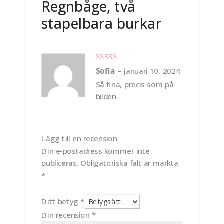
Regnbåge, två
stapelbara burkar
Betygsatt
5
Sofia
–
januari 10, 2024
av 5
Så fina, precis som på
bilden.
Lägg till en recension
Din e-postadress kommer inte
publiceras.
Obligatoriska fält är märkta
*
Ditt betyg
*
Din recension
*