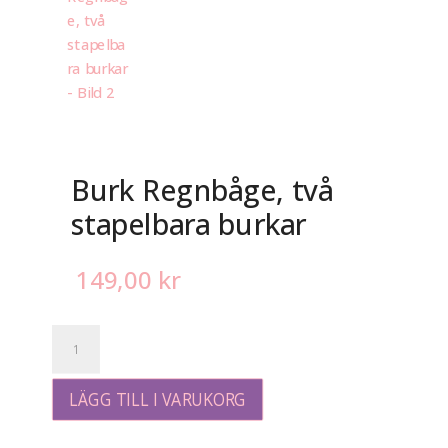
Burk Regnbåge, två
stapelbara burkar
149,00
kr
Burk
Regnbåge,
två
stapelbara
LÄGG TILL I VARUKORG
burkar
mängd