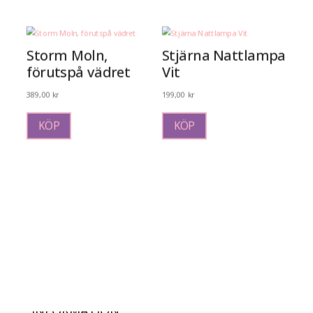
flera
varianter.
De
olika
Storm Moln,
Stjärna Nattlampa
alternativen
förutspå vädret
Vit
kan
väljas
389,00
kr
199,00
kr
på
produktsidan
KÖP
KÖP
INFORMATION