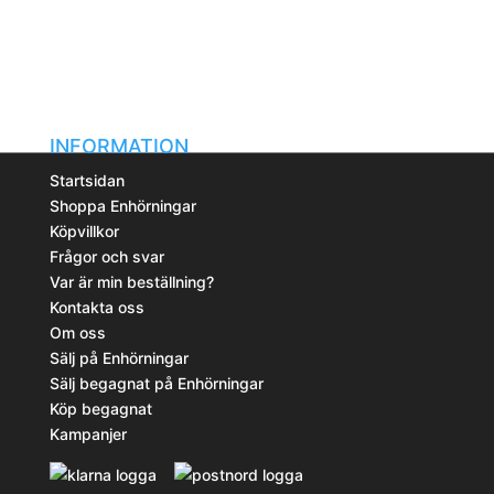
alternativen
kan
väljas
på
produktsidan
INFORMATION
Startsidan
Shoppa Enhörningar
Köpvillkor
Frågor och svar
Var är min beställning?
Kontakta oss
Om oss
Sälj på Enhörningar
Sälj begagnat på Enhörningar
Köp begagnat
Kampanjer