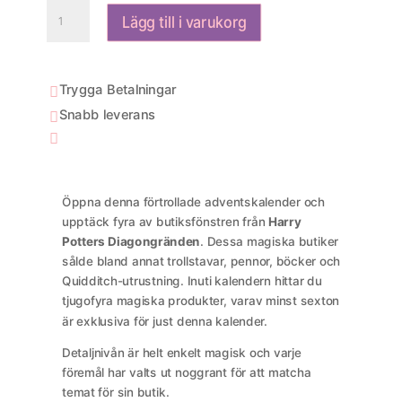
Harry
Lägg till i varukorg
Potter
Diagon
Alley
Adventskalender
Trygga Betalningar

mängd
Snabb leverans


Öppna denna förtrollade adventskalender och
upptäck fyra av butiksfönstren från
Harry
Potters Diagongränden
. Dessa magiska butiker
sålde bland annat trollstavar, pennor, böcker och
Quidditch-utrustning. Inuti kalendern hittar du
tjugofyra magiska produkter, varav minst sexton
är exklusiva för just denna kalender.
Detaljnivån är helt enkelt magisk och varje
föremål har valts ut noggrant för att matcha
temat för sin butik.