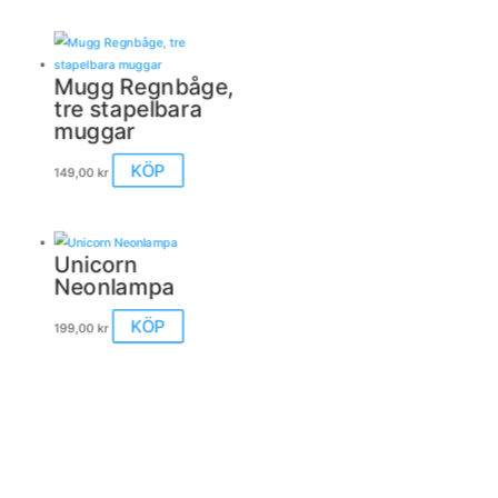
Mugg Regnbåge,
tre stapelbara
muggar
KÖP
149,00
kr
Unicorn
Neonlampa
Den
KÖP
199,00
kr
här
produkten
har
flera
varianter.
De
olika