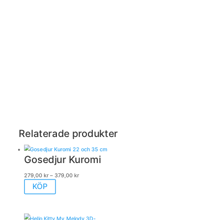
Relaterade produkter
Gosedjur Kuromi
Prisintervall:
279,00
kr
–
379,00
kr
Den
279,00 kr
KÖP
här
till
produkten
379,00 kr
har