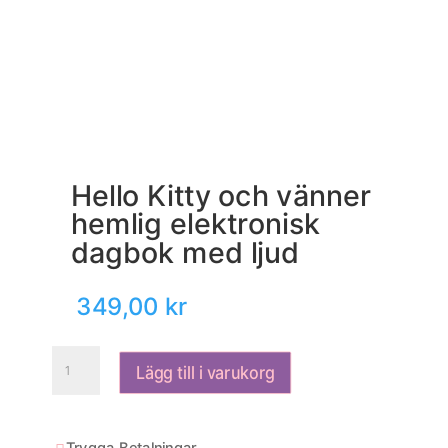
Hello Kitty och vänner
hemlig elektronisk
dagbok med ljud
349,00
kr
Hello
Lägg till i varukorg
Kitty
och
vänner
hemlig
Trygga Betalningar