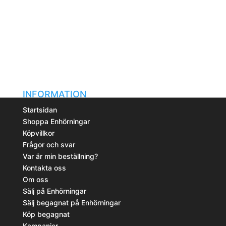
De
olika
alternativen
kan
väljas
på
produktsidan
INFORMATION
Startsidan
Shoppa Enhörningar
Köpvillkor
Frågor och svar
Var är min beställning?
Kontakta oss
Om oss
Sälj på Enhörningar
Sälj begagnat på Enhörningar
Köp begagnat
Kampanjer