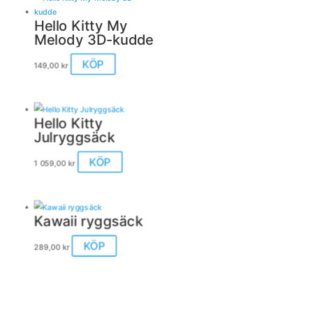
flera
varianter.
Hello Kitty My
De
Melody 3D-kudde
olika
alternativen
KÖP
149,00
kr
kan
väljas
på
produktsidan
Hello Kitty
Julryggsäck
KÖP
1 059,00
kr
Kawaii ryggsäck
Den
KÖP
289,00
kr
här
produkten
har
flera
varianter.