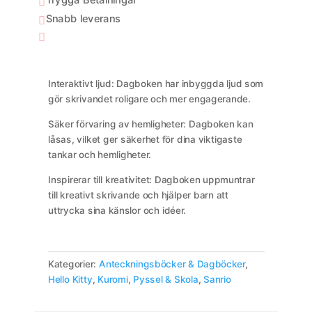

elektronisk
Snabb leverans

dagbok
med

ljud
mängd
Interaktivt ljud: Dagboken har inbyggda ljud som
gör skrivandet roligare och mer engagerande.
Säker förvaring av hemligheter: Dagboken kan
låsas, vilket ger säkerhet för dina viktigaste
tankar och hemligheter.
Inspirerar till kreativitet: Dagboken uppmuntrar
till kreativt skrivande och hjälper barn att
uttrycka sina känslor och idéer.
Kategorier:
Anteckningsböcker & Dagböcker
,
Hello Kitty
,
Kuromi
,
Pyssel & Skola
,
Sanrio