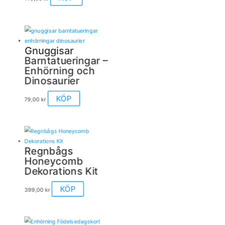
Gnuggisar
Barntatueringar –
Enhörning och
Dinosaurier
Den
KÖP
79,00
kr
här
produkten
har
flera
varianter.
Regnbågs
De
Honeycomb
olika
Dekorations Kit
alternativen
kan
KÖP
399,00
kr
väljas
på
produktsidan