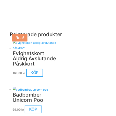
Relaterade produkter
Rea!
Evighetskort
Aldrig Avslutande
Påskkort
KÖP
169,00
kr
Badbomber
Unicorn Poo
KÖP
99,00
kr