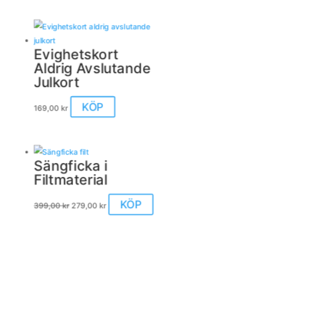
Evighetskort
Aldrig Avslutande
Julkort
KÖP
169,00
kr
Sängficka i
Filtmaterial
Det
Det
KÖP
399,00
kr
279,00
kr
ursprungliga
nuvarande
priset
priset
var:
är:
399,00 kr.
279,00 kr.