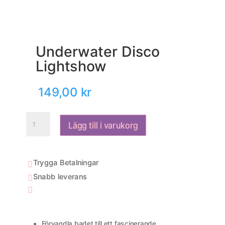
Underwater Disco
Lightshow
149,00
kr
Underwater
Lägg till i varukorg
Disco
Lightshow
mängd
Trygga Betalningar

Snabb leverans


Förvandla badet till ett fascinerande