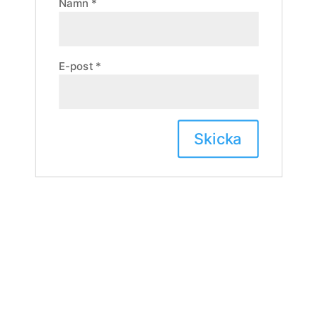
Namn
*
E-post
*