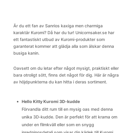
Är du ett fan av Sanrios kaxiga men charmiga
karaktär Kuromi? Då har du tur! Unicornsaker.se har
ett fantastiskt utbud av Kuromi-produkter som
garanterat kommer att glädja alla som älskar denna
busiga kanin.
Oavsett om du letar efter något mysigt, praktiskt eller
bara otroligt sött, finns det något för dig. Här är några
av höjdpunkterna du kan hitta i deras sortiment.
Hello Kitty Kuromi 3D-kudde
Förvandla ditt rum till en mysig oas med denna
unika 3D-kudde. Den är perfekt för att krama om
under en filmkväll eller som en snygg
inredningsdetalj som visar din kärlek till Kuromi.