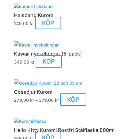
alternativen
har
kan
flera
Halsband Kuromi
väljas
varianter.
KÖP
på
149,00
kr
De
produktsidan
olika
alternativen
kan
Kawaii nyckelringar (5-pack)
väljas
KÖP
på
349,00
kr
produktsidan
Gosedjur Kuromi
Prisintervall:
Den
KÖP
279,00
kr
–
379,00
kr
279,00 kr
här
till
produkten
379,00 kr
har
flera
Hello Kitty Kuromi Rostfri Stålflaska 800ml
varianter.
KÖP
189,00
kr