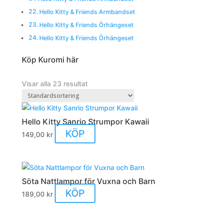
Hello Kitty & Friends Armbandset
Hello Kitty & Friends Örhängeset
Hello Kitty & Friends Örhängeset
Köp Kuromi här
Visar alla 23 resultat
Hello Kitty Sanrio Strumpor Kawaii
Den
KÖP
149,00
kr
här
produkten
har
flera
Söta Nattlampor för Vuxna och Barn
varianter.
Den
KÖP
189,00
kr
De
här
olika
produkten