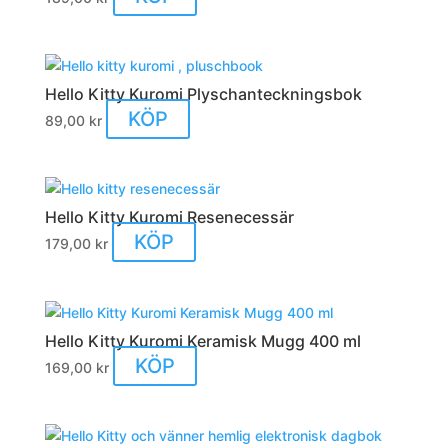
De
olika
alternativen
kan
Hello Kitty Kuromi Plyschanteckningsbok
väljas
KÖP
på
89,00
kr
produktsidan
Hello Kitty Kuromi Resenecessär
KÖP
179,00
kr
Hello Kitty Kuromi Keramisk Mugg 400 ml
KÖP
169,00
kr