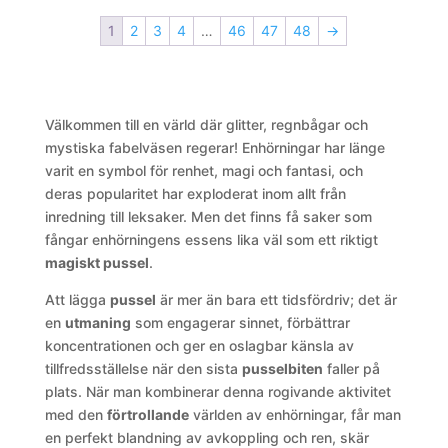
1
2
3
4
…
46
47
48
→
Välkommen till en värld där glitter, regnbågar och
mystiska fabelväsen regerar! Enhörningar har länge
varit en symbol för renhet, magi och fantasi, och
deras popularitet har exploderat inom allt från
inredning till leksaker. Men det finns få saker som
fångar enhörningens essens lika väl som ett riktigt
magiskt pussel
.
Att lägga
pussel
är mer än bara ett tidsfördriv; det är
en
utmaning
som engagerar sinnet, förbättrar
koncentrationen och ger en oslagbar känsla av
tillfredsställelse när den sista
pusselbiten
faller på
plats. När man kombinerar denna rogivande aktivitet
med den
förtrollande
världen av enhörningar, får man
en perfekt blandning av avkoppling och ren, skär