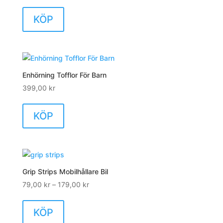
KÖP
Enhörning Tofflor För Barn
399,00
kr
Den
här
KÖP
produkten
har
flera
varianter.
De
Grip Strips Mobilhållare Bil
olika
Prisintervall:
79,00
kr
–
179,00
kr
alternativen
Den
79,00 kr
kan
här
till
KÖP
väljas
produkten
179,00 kr