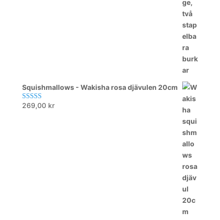
Squishmallows - Wakisha rosa djävulen 20cm
269,00
kr
Betygsatt
5.00
av 5