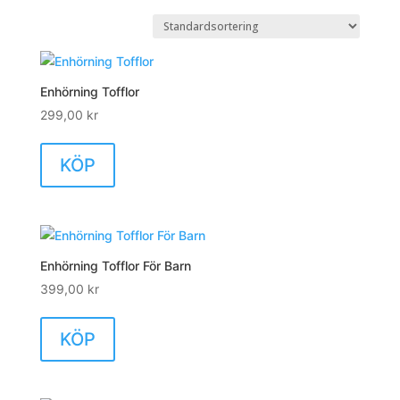
Enhörning Tofflor
299,00
kr
KÖP
Enhörning Tofflor För Barn
399,00
kr
Den
här
KÖP
produkten
har
flera