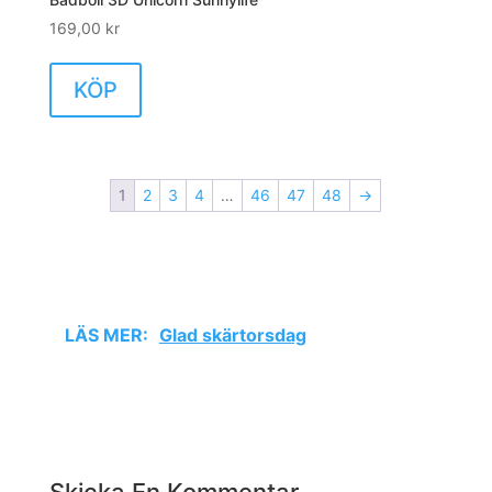
169,00
kr
KÖP
1
2
3
4
…
46
47
48
→
LÄS MER:
Glad skärtorsdag
Skicka En Kommentar