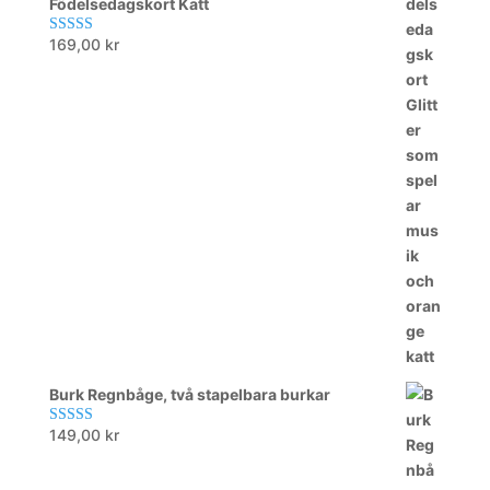
Födelsedagskort Katt
169,00
kr
Betygsatt
5.00
av 5
Burk Regnbåge, två stapelbara burkar
149,00
kr
Betygsatt
5.00
av 5