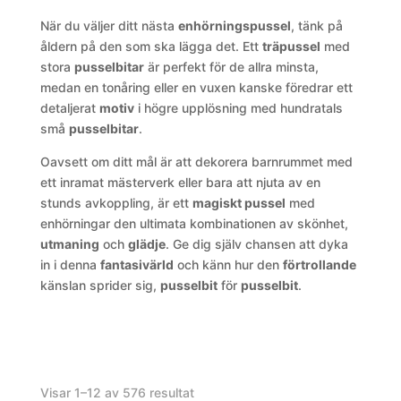
När du väljer ditt nästa
enhörningspussel
, tänk på
åldern på den som ska lägga det. Ett
träpussel
med
stora
pusselbitar
är perfekt för de allra minsta,
medan en tonåring eller en vuxen kanske föredrar ett
detaljerat
motiv
i högre upplösning med hundratals
små
pusselbitar
.
Oavsett om ditt mål är att dekorera barnrummet med
ett inramat mästerverk eller bara att njuta av en
stunds avkoppling, är ett
magiskt pussel
med
enhörningar den ultimata kombinationen av skönhet,
utmaning
och
glädje
. Ge dig själv chansen att dyka
in i denna
fantasivärld
och känn hur den
förtrollande
känslan sprider sig,
pusselbit
för
pusselbit
.
Visar 1–12 av 576 resultat