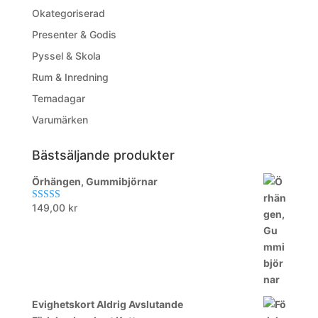
Okategoriserad
Presenter & Godis
Pyssel & Skola
Rum & Inredning
Temadagar
Varumärken
Bästsäljande produkter
Örhängen, Gummibjörnar
149,00
kr
Betygsatt
5.00
av 5
Evighetskort Aldrig Avslutande