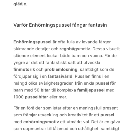
glädje
.
Varför Enhörningspussel fångar fantasin
Enhörningspussel
är ofta fulla av levande färger,
skimrande detaljer och
regnbågs
motiv. Dessa visuellt
slående element lockar både barn och vuxna. För de
yngre är det ett fantastiskt sätt att utveckla
finmotorik
och
problemlösning
, samtidigt som de
fördjupar sig i en
fantasivärld
. Pusslen finns i en
mängd olika svårighetsgrader, från enkla
pussel för
barn
med 50
bitar
till komplexa
familjepussel
med
1000
pusselbitar
eller mer.
För en förälder som letar efter en meningsfull present
som främjar utveckling och kreativitet är ett
pussel
med
enhörningsmotiv
ett utmärkt val. Det är en gåva
som uppmuntrar till tålamod och uthållighet, samtidigt