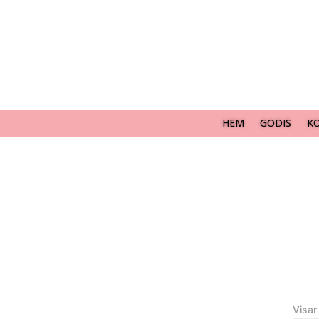
HEM
GODIS
K
Visar 