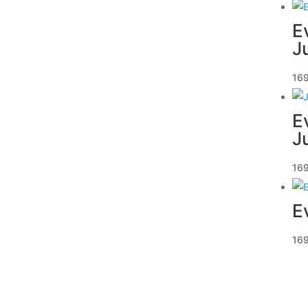
E
J
16
E
J
16
E
16