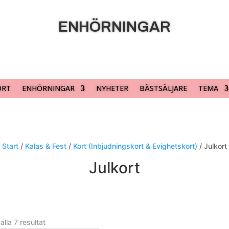
ENHÖRNINGAR
ORT
ENHÖRNINGAR
NYHETER
BÄSTSÄLJARE
TEMA
Start
/
Kalas & Fest
/
Kort (Inbjudningskort & Evighetskort)
/ Julkort
Julkort
alla 7 resultat