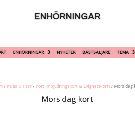
ENHÖRNINGAR
ORT
ENHÖRNINGAR
NYHETER
BÄSTSÄLJARE
TEMA
rt
/
Kalas & Fest
/
Kort (Inbjudningskort & Evighetskort)
/ Mors dag 
Mors dag kort