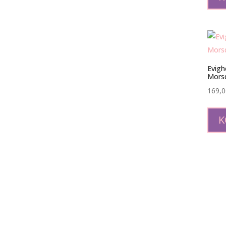
Evigh
Mors
169,
K