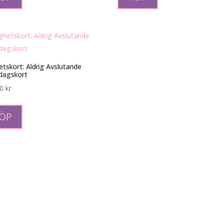
etskort: Aldrig Avslutande
dagskort
00
kr
ÖP