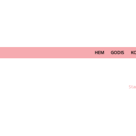
HEM
GODIS
K
Sta