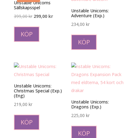
Unstable Unicorns
Sällskapsspel
Unstable Unicorns:
Adventure (Exp.)
Det
Det
399,00
kr
299,00
kr
ursprungliga
nuvarande
234,00
kr
priset
priset
KÖP
var:
är:
KÖP
399,00 kr.
299,00 kr.
Unstable Unicorns:
Christmas Special (Exp.)
(Eng)
Unstable Unicorns:
219,00
kr
Dragons (Exp.)
225,00
kr
KÖP
KÖP