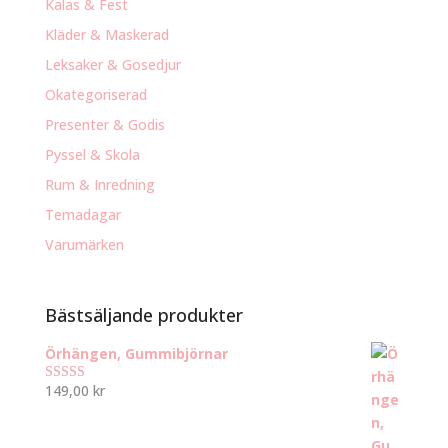
Kalas & Fest
Kläder & Maskerad
Leksaker & Gosedjur
Okategoriserad
Presenter & Godis
Pyssel & Skola
Rum & Inredning
Temadagar
Varumärken
Bästsäljande produkter
Örhängen, Gummibjörnar
149,00
kr
Betygsatt
5.00
av 5