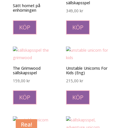
sällskapsspel
Sätt hornet på
enhörningen
349,00
kr
KÖP
KÖP
The Grimwood
Unstable Unicorns For
sällskapsspel
Kids (Eng)
159,00
kr
215,00
kr
KÖP
KÖP
Rea!