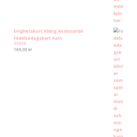
Evighetskort Aldrig Avslutande
Födelsedagskort Katt
169,00
kr
Betygsatt
5.00
av 5