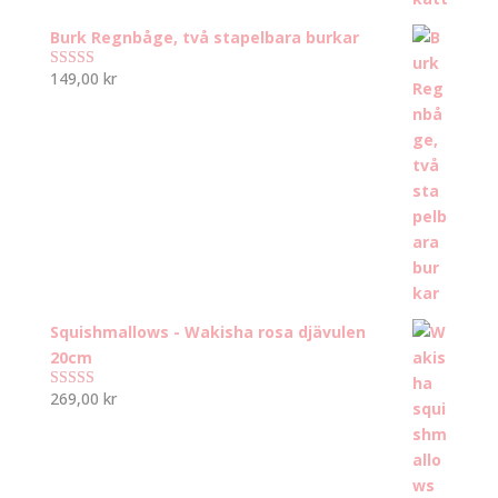
Burk Regnbåge, två stapelbara burkar
149,00
kr
Betygsatt
5.00
av 5
Squishmallows - Wakisha rosa djävulen
20cm
269,00
kr
Betygsatt
5.00
av 5