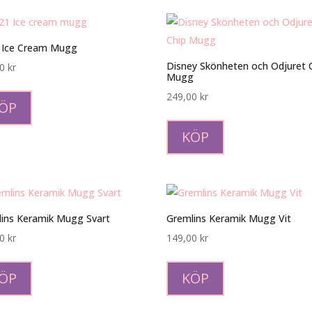
 Ice Cream Mugg
Disney Skönheten och Odjuret 
00
kr
Mugg
249,00
kr
ÖP
KÖP
ins Keramik Mugg Svart
Gremlins Keramik Mugg Vit
00
kr
149,00
kr
ÖP
KÖP