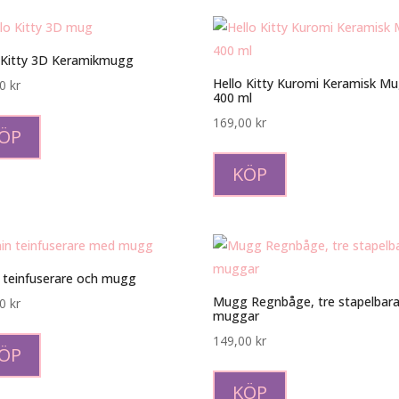
 Kitty 3D Keramikmugg
Hello Kitty Kuromi Keramisk M
00
kr
400 ml
169,00
kr
ÖP
KÖP
 teinfuserare och mugg
Mugg Regnbåge, tre stapelbar
00
kr
muggar
149,00
kr
ÖP
KÖP