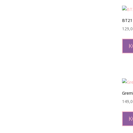
BT21
129,
K
Greml
149,
K