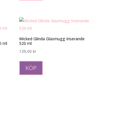
på
produktsidan
Wicked Glinda Glasmugg Iriserande
0 ml
520 ml
139,00
kr
KÖP