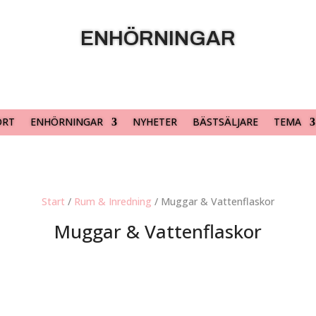
ENHÖRNINGAR
ORT
ENHÖRNINGAR
NYHETER
BÄSTSÄLJARE
TEMA
Start
/
Rum & Inredning
/ Muggar & Vattenflaskor
Muggar & Vattenflaskor