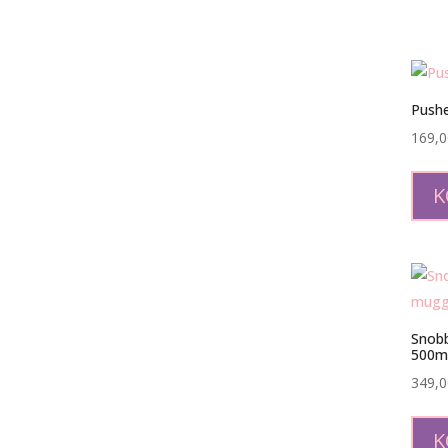
Push
169,
K
Snob
500m
349,
K