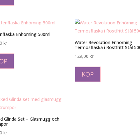
flera
varianter.
De
olika
nflaska Enhörning 500ml
alternativen
Water Revolution Enhörning
00
kr
Termosflaska i Rostfritt Stål 50
kan
väljas
129,00
kr
ÖP
på
produktsidan
KÖP
d Glinda Set – Glasmugg och
mpor
00
kr