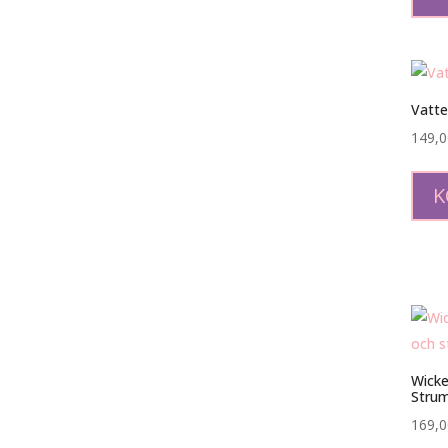
Vatte
149,
K
Wicke
Stru
169,