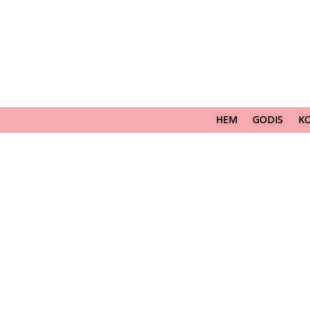
HEM
GODIS
K