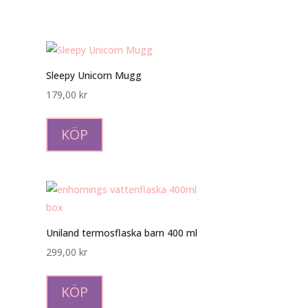
Sleepy Unicorn Mugg
179,00
kr
Den
här
KÖP
produkten
har
flera
varianter.
De
Uniland termosflaska barn 400 ml
olika
299,00
kr
alternativen
kan
KÖP
väljas