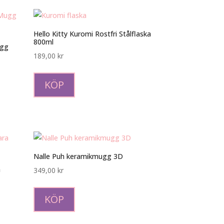
Hello Kitty Kuromi Rostfri Stålflaska
800ml
ugg
189,00
kr
KÖP
Nalle Puh keramikmugg 3D
a
349,00
kr
KÖP