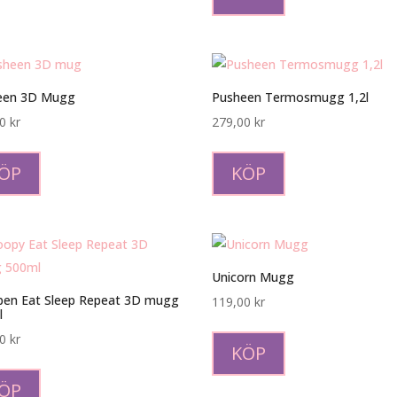
een 3D Mugg
Pusheen Termosmugg 1,2l
00
kr
279,00
kr
ÖP
KÖP
Unicorn Mugg
ben Eat Sleep Repeat 3D mugg
119,00
kr
l
Den
00
kr
här
KÖP
produkten
ÖP
har