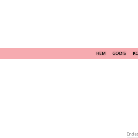
HEM
GODIS
K
Endas