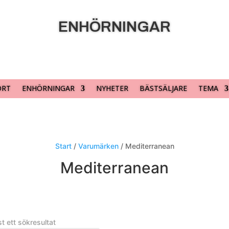
ENHÖRNINGAR
ORT
ENHÖRNINGAR
NYHETER
BÄSTSÄLJARE
TEMA
Start
/
Varumärken
/ Mediterranean
Mediterranean
t ett sökresultat