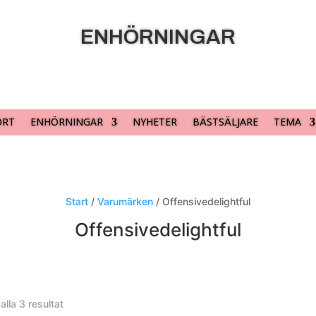
ENHÖRNINGAR
ORT
ENHÖRNINGAR
NYHETER
BÄSTSÄLJARE
TEMA
Start
/
Varumärken
/ Offensivedelightful
Offensivedelightful
alla 3 resultat