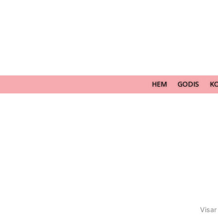
HEM
GODIS
K
Visar 