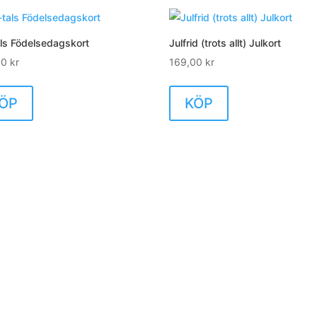
ls Födelsedagskort
Julfrid (trots allt) Julkort
00
kr
169,00
kr
ÖP
KÖP