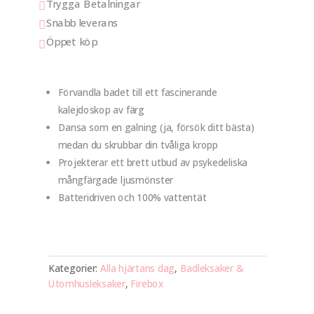
Trygga Betalningar

Snabb leverans

Öppet köp

Förvandla badet till ett fascinerande
kalejdoskop av färg
Dansa som en galning (ja, försök ditt bästa)
medan du skrubbar din tvåliga kropp
Projekterar ett brett utbud av psykedeliska
mångfärgade ljusmönster
Batteridriven och 100% vattentät
Kategorier:
Alla hjärtans dag
,
Badleksaker &
Utomhusleksaker
,
Firebox