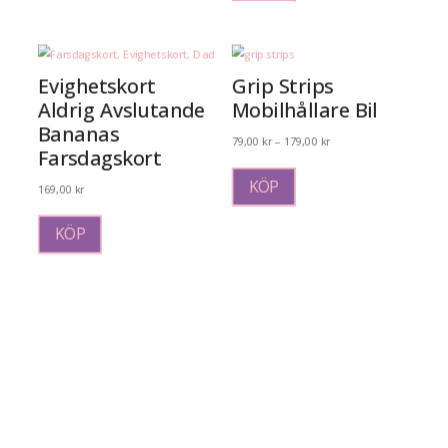
Evighetskort
Grip Strips
Aldrig Avslutande
Mobilhållare Bil
Bananas
Prisintervall:
79,00
kr
–
179,00
kr
Farsdagskort
Den
79,00 kr
här
till
KÖP
169,00
kr
produkten
179,00 kr
har
KÖP
flera
varianter.
De
olika
alternativen
kan
väljas
på
produktsidan