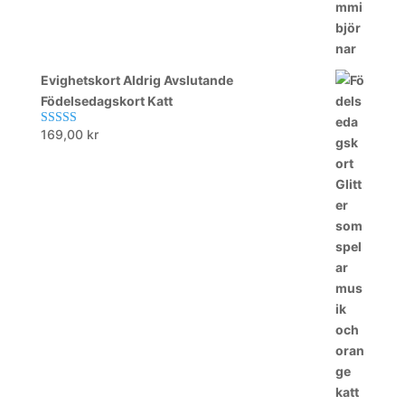
Evighetskort Aldrig Avslutande
Födelsedagskort Katt
169,00
kr
Betygsatt
5.00
av 5