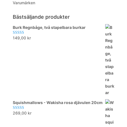
Varumärken
Bästsäljande produkter
Burk Regnbåge, två stapelbara burkar
149,00
kr
Betygsatt
5.00
av 5
Squishmallows - Wakisha rosa djävulen 20cm
269,00
kr
Betygsatt
5.00
av 5