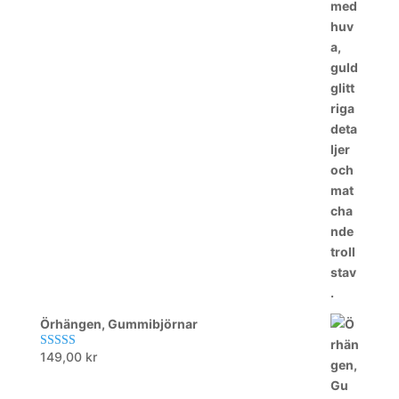
Örhängen, Gummibjörnar
149,00
kr
Betygsatt
5.00
av 5