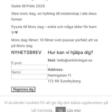
Guide till Pride 2026
Glad mors dag, en hyllning till moderskap i alla dess
former
Pyssla till Mors dag – enkla och roliga idéer för barn
🌸💖
Mors dag-filmer: 10 filmer som passar perfekt att se
på Mors dag
NYHETSBREV
Hur kan vi hjälpa dig?
Mail:
hello@enhörningar.se
E-post
Address:
Namn
Hamngatan 11
172 66 Sundbyberg
Vi använder cookies för att ge dig den bästa upplevelsen på
ENHÖRNINGAR
| © 2019 - 2026 Alla rättigheter
vår hemsida.
Läs mer
Ok