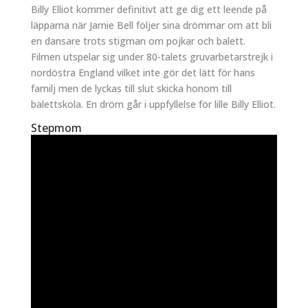
Billy Elliot kommer definitivt att ge dig ett leende på
läpparna när Jamie Bell följer sina drömmar om att bli
en dansare trots stigman om pojkar och balett.
Filmen utspelar sig under 80-talets gruvarbetarstrejk i
nordöstra England vilket inte gör det lätt för hans
familj men de lyckas till slut skicka honom till
balettskola. En dröm går i uppfyllelse för lille Billy Elliot.
Stepmom