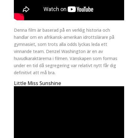
Denna film är baserad på en verklig historia och
handlar om en afrikansk-amerikan idrottslärare på
gymnasiet, som trots alla odds lyckas leda ett
vinnande team. Denzel Washington är en av
huvudkaraktärerna i filmen. Vänskapen som formas
under en tid då segregering var relativt nytt får dig
definitivt att må bra.
Little Miss Sunshine