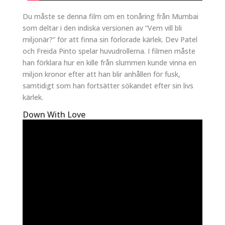
Du måste se denna film om en tonåring från Mumbai
som deltar i den indiska versionen av ”Vem vill bli
miljonär?” för att finna sin förlorade kärlek. Dev Patel
och Freida Pinto spelar huvudrollerna. I filmen måste
han förklara hur en kille från slummen kunde vinna en
miljon kronor efter att han blir anhållen för fusk,
samtidigt som han fortsätter sökandet efter sin livs
kärlek.
Down With Love