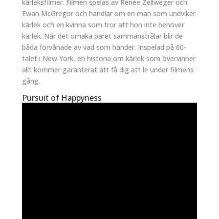
kärleksfilmer. Filmen spelas av Renée Zellweger och
Ewan McGregor och handlar om en man som undviker
kärlek och en kvinna som tror att hon inte behöver
kärlek. När det omaka paret sammanstrålar blir de
båda förvånade av vad som händer. Inspelad på 60-
talet i New York, en historia om kärlek som övervinner
allt kommer garanterat att få dig att le under filmens
gång.
Pursuit of Happyness