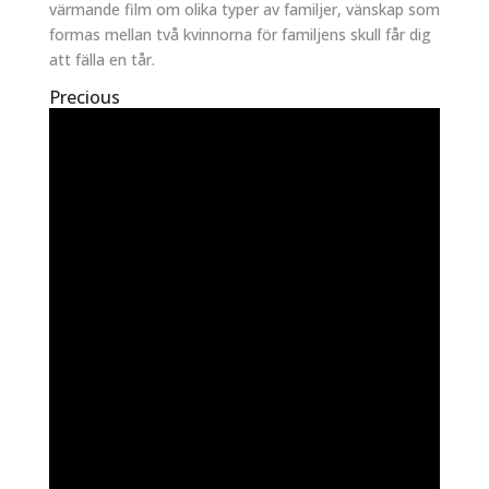
värmande film om olika typer av familjer, vänskap som
formas mellan två kvinnorna för familjens skull får dig
att fälla en tår.
Precious