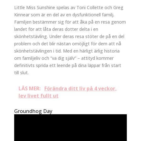
Little Miss Sunshine spelas av Toni Collette och Greg
Kinnear som är en del av en dysfunktionell familj.
Familjen bestämmer sig för att åka på en resa genom
landet för att låta deras dotter delta i en
skönhetstävling. Under deras resa stöter de på en del
problem och det blir nästan omöjligt för dem att nå
skönhetstävlingen i tid. Med en härligt ärlig historia
om familjeliv och ”va dig själv” – attityd kommer
definitivts sprida ett leende på dina läppar från start
till slut.
LÄS MER:
Förändra ditt liv på 4 veckor,
lev livet fullt ut
Groundhog Day