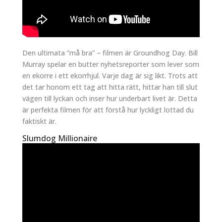
Den ultimata ”må bra” – filmen är Groundhog Day. Bill
Murray spelar en butter nyhetsreporter som lever som
en ekorre i ett ekorrhjul. Varje dag är sig likt. Trots att
det tar honom ett tag att hitta rätt, hittar han till slut
vägen till lyckan och inser hur underbart livet är. Detta
är perfekta filmen för att förstå hur lyckligt lottad du
faktiskt är.
Slumdog Millionaire