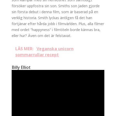
försöker uppfostra sin son. Smiths son Jaden gjorde
sin första debut i denna film, som är baserad på en
verklig historia. Smith lyckas äntligen få det han
förtjänar efter hårda jobb i filmvärlden. Plus, alla filmer
med ordet ”happyness” i filmtiteln borde kännas bra,
eller hur? Även om det är felstavat.
LÄS MER:
Veganska unicorn
sommarrullar recept
Billy Elliot