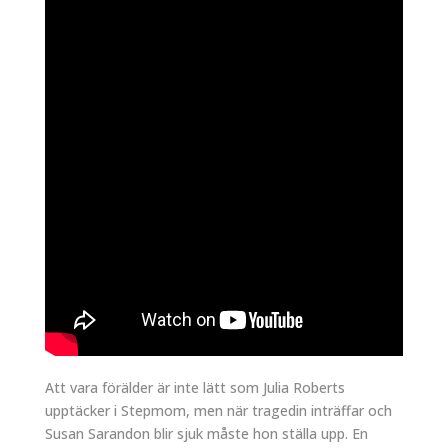
Att vara förälder är inte lätt som Julia Roberts
upptäcker i Stepmom, men när tragedin inträffar och
Susan Sarandon blir sjuk måste hon ställa upp. En