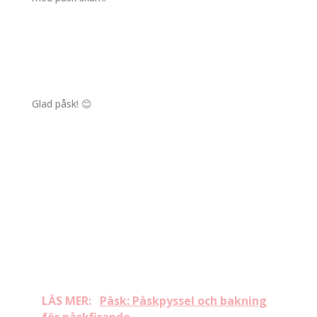
Glad påsk! 😊
LÄS MER:
Påsk: Påskpyssel och bakning