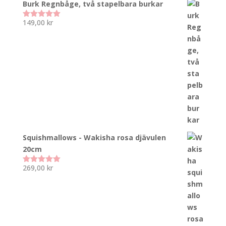
Burk Regnbåge, två stapelbara burkar
149,00
kr
Betygsatt
5.00
av 5
Squishmallows - Wakisha rosa djävulen
20cm
269,00
kr
Betygsatt
5.00
av 5