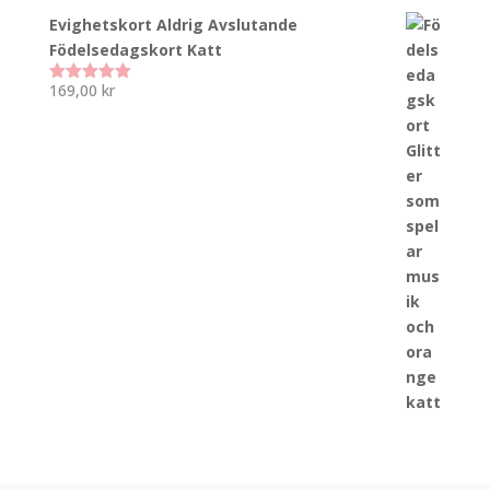
Evighetskort Aldrig Avslutande
Födelsedagskort Katt
169,00
kr
Betygsatt
5.00
av 5