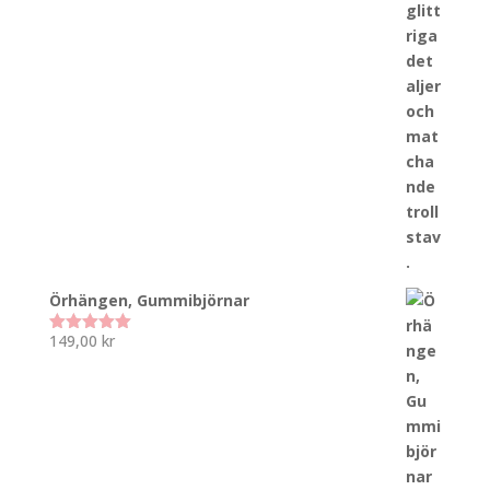
Örhängen, Gummibjörnar
149,00
kr
Betygsatt
5.00
av 5