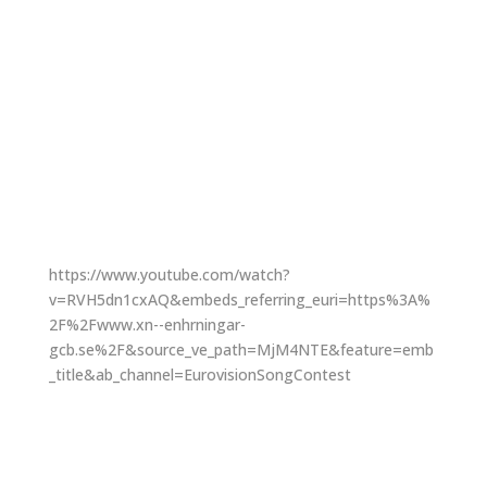
https://www.youtube.com/watch?
v=RVH5dn1cxAQ&embeds_referring_euri=https%3A%
2F%2Fwww.xn--enhrningar-
gcb.se%2F&source_ve_path=MjM4NTE&feature=emb
_title&ab_channel=EurovisionSongContest