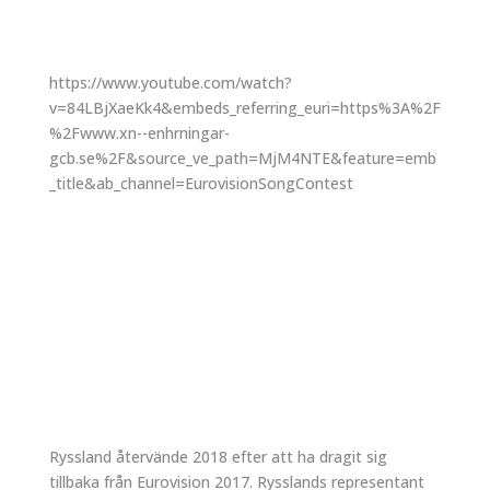
https://www.youtube.com/watch?
v=84LBjXaeKk4&embeds_referring_euri=https%3A%2F
%2Fwww.xn--enhrningar-
gcb.se%2F&source_ve_path=MjM4NTE&feature=emb
_title&ab_channel=EurovisionSongContest
Ryssland återvände 2018 efter att ha dragit sig
tillbaka från Eurovision 2017. Rysslands representant