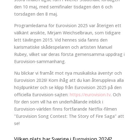
den 10 maj, med semifinaler tisdagen den 6 och
torsdagen den 8 maj.
Programledarna för Eurovision 2025 var återigen ett
välkänt ansikte, Mirjam Weichselbraun, som tidigare
lett tävlingen 2015. Vid hennes sida fanns den
karismatiske skådespelaren och artisten Manuel
Rubey, vilket var deras första gemensamma uppdrag i
Eurovision-sammanhang.
Nu blickar vi framåt mot nya musikaliska äventyr och
Eurovision 2026! Kom ihåg att du kan återuppleva alla
höjdpunkter och se klipp från Eurovision 2025 på den
officiella Eurovision-sajten:
https://eurovision.tv
. Och
för den som vill ha en underhållande inblick i
Eurovision-världen finns fortfarande Netflix-filmen
"Eurovision Song Contest: The Story of Fire Saga" att
se!
Vilken plats har Sverige i Eurovision 2024?