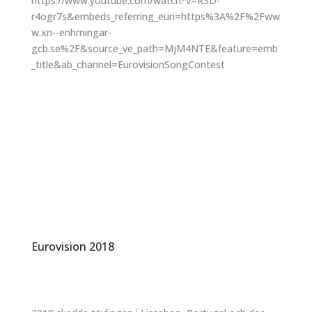
https://www.youtube.com/watch?v=R3D-
r4ogr7s&embeds_referring_euri=https%3A%2F%2Fww
w.xn--enhrningar-
gcb.se%2F&source_ve_path=MjM4NTE&feature=emb
_title&ab_channel=EurovisionSongContest
Eurovision 2018