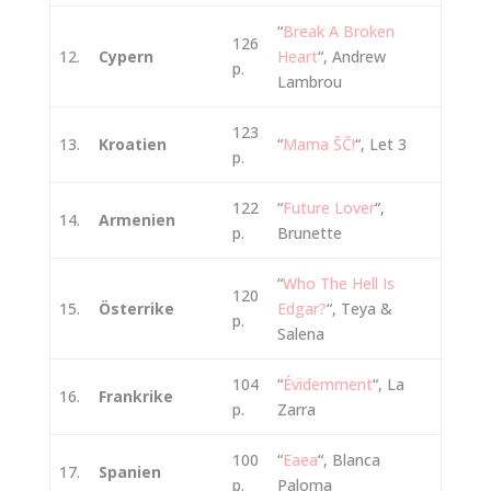
“
Break A Broken
126
12.
Cypern
Heart
“, Andrew
p.
Lambrou
123
13.
Kroatien
“
Mama ŠČ!
“, Let 3
p.
122
“
Future Lover
“,
14.
Armenien
p.
Brunette
“
Who The Hell Is
120
15.
Österrike
Edgar?
“, Teya &
p.
Salena
104
“
Évidemment
“, La
16.
Frankrike
p.
Zarra
100
“
Eaea
“, Blanca
17.
Spanien
p.
Paloma