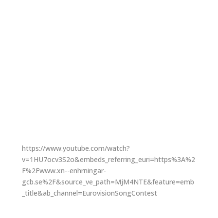
https://www.youtube.com/watch?
v=1HU7ocv3S2o&embeds_referring_euri=https%3A%2
F%2Fwww.xn--enhrningar-
gcb.se%2F&source_ve_path=MjM4NTE&feature=emb
_title&ab_channel=EurovisionSongContest