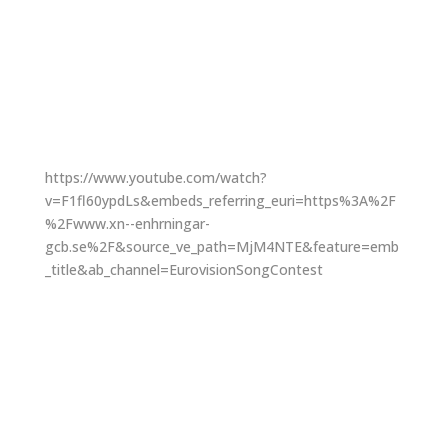
https://www.youtube.com/watch?
v=F1fl60ypdLs&embeds_referring_euri=https%3A%2F
%2Fwww.xn--enhrningar-
gcb.se%2F&source_ve_path=MjM4NTE&feature=emb
_title&ab_channel=EurovisionSongContest