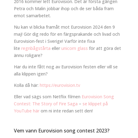
2016 kommer lett Eurovision. Det är första gången
Petra och Malin jobbar ihop och de ser båda fram
emot samarbetet.
Nu kan vi blicka framåt mot Eurovision 2024 den 9
maj! Gör dig redo för en färgsprakande och livad och
Eurovision-fest i Sverige! Varför inte fixa
lite
regnbågstårta
eller
unicorn glass
för att göra det
ännu roligare?
Har du inte fått nog av Eurovision festen eller vill se
alla klippen igen?
Kolla då här:
https://eurovision.tv
Eller vad sägs som Netflix filmen
Eurovision Song
Contest: The Story of Fire Saga
–
se klippet på
YouTube här
om ni inte redan sett den!
Vem vann Eurovision song contest 2023?