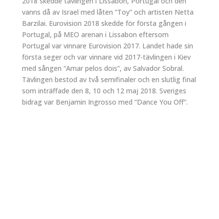
2018 skedde tävlingen i Lissabon, Portugal och den
vanns då av Israel med låten ”Toy” och artisten Netta
Barzilai. Eurovision 2018 skedde för första gången i
Portugal, på MEO arenan i Lissabon eftersom
Portugal var vinnare Eurovision 2017. Landet hade sin
första seger och var vinnare vid 2017-tävlingen i Kiev
med sången “Amar pelos dois”, av Salvador Sobral.
Tävlingen bestod av två semifinaler och en slutlig final
som inträffade den 8, 10 och 12 maj 2018. Sveriges
bidrag var Benjamin Ingrosso med “Dance You Off”.