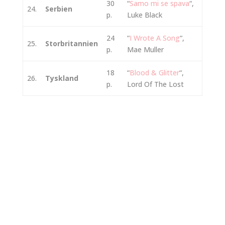
30
“
Samo mi se spava
“,
24.
Serbien
p.
Luke Black
24
“
I Wrote A Song
“,
25.
Storbritannien
p.
Mae Muller
18
“
Blood & Glitter
“,
26.
Tyskland
p.
Lord Of The Lost