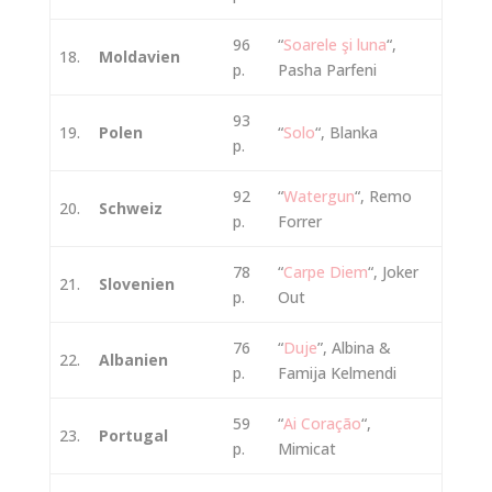
96
“
Soarele şi luna
“,
18.
Moldavien
p.
Pasha Parfeni
93
19.
Polen
“
Solo
“, Blanka
p.
92
“
Watergun
“, Remo
20.
Schweiz
p.
Forrer
78
“
Carpe Diem
“, Joker
21.
Slovenien
p.
Out
76
“
Duje
”, Albina &
22.
Albanien
p.
Famija Kelmendi
59
“
Ai Coração
“,
23.
Portugal
p.
Mimicat