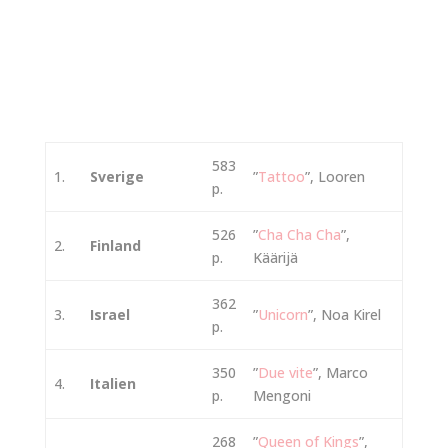
583
1.
Sverige
”
Tattoo
”, Looren
p.
526
”
Cha Cha Cha
”,
2.
Finland
p.
Käärijä
362
3.
Israel
”
Unicorn
”, Noa Kirel
p.
350
”
Due vite
”, Marco
4.
Italien
p.
Mengoni
268
”
Queen of Kings
”,