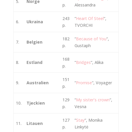
5.
Norge
p.
Alessandra
243
“
Heart Of Steel
“,
6.
Ukraina
p.
TVORCHI
182
“
Because of You
“,
7.
Belgien
p.
Gustaph
168
8.
Estland
“
Bridges
“, Alika
p.
151
9.
Australien
“
Promise
“, Voyager
p.
129
“
My sister’s crown
“,
10.
Tjeckien
p.
Vesna
127
“
Stay
“, Monika
11.
Litauen
p.
Linkytė