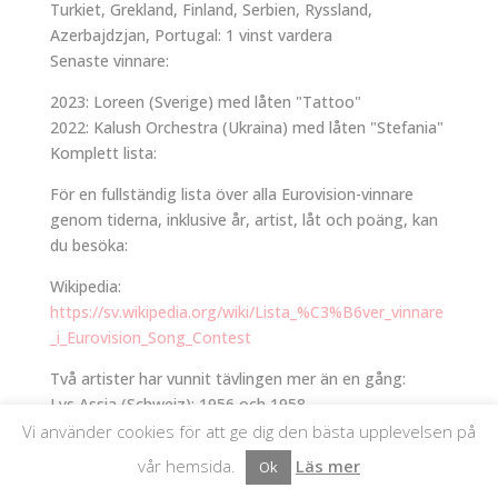
Turkiet, Grekland, Finland, Serbien, Ryssland,
Azerbajdzjan, Portugal: 1 vinst vardera
Senaste vinnare:
2023: Loreen (Sverige) med låten "Tattoo"
2022: Kalush Orchestra (Ukraina) med låten "Stefania"
Komplett lista:
För en fullständig lista över alla Eurovision-vinnare
genom tiderna, inklusive år, artist, låt och poäng, kan
du besöka:
Wikipedia:
https://sv.wikipedia.org/wiki/Lista_%C3%B6ver_vinnare
_i_Eurovision_Song_Contest
Två artister har vunnit tävlingen mer än en gång:
Lys Assia (Schweiz): 1956 och 1958
Loreen (Sverige): 2012 och 2023
Vi använder cookies för att ge dig den bästa upplevelsen på
Sverige har flest totala poäng genom tiderna (5341).
vår hemsida.
Läs mer
Ok
Tävlingen har hållits varje år sedan 1956, förutom