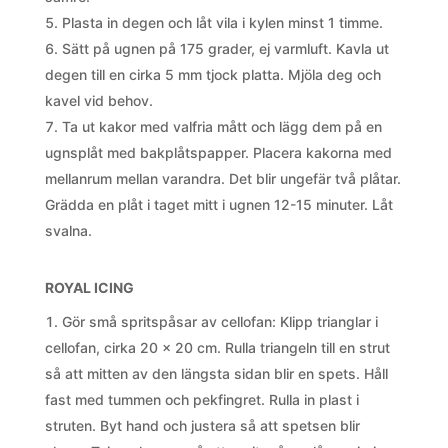
Plasta in degen och låt vila i kylen minst 1 timme.
Sätt på ugnen på 175 grader, ej varmluft. Kavla ut
degen till en cirka 5 mm tjock platta. Mjöla deg och
kavel vid behov.
Ta ut kakor med valfria mått och lägg dem på en
ugnsplåt med bakplåtspapper. Placera kakorna med
mellanrum mellan varandra. Det blir ungefär två plåtar.
Grädda en plåt i taget mitt i ugnen 12-15 minuter. Låt
svalna.
ROYAL ICING
Gör små spritspåsar av cellofan: Klipp trianglar i
cellofan, cirka 20 x 20 cm. Rulla triangeln till en strut
så att mitten av den längsta sidan blir en spets. Håll
fast med tummen och pekfingret. Rulla in plast i
struten. Byt hand och justera så att spetsen blir