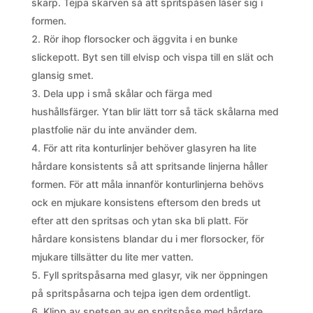
skarp. Tejpa skarven så att spritspåsen låser sig i
formen.
Rör ihop florsocker och äggvita i en bunke
slickepott. Byt sen till elvisp och vispa till en slät och
glansig smet.
Dela upp i små skålar och färga med
hushållsfärger. Ytan blir lätt torr så täck skålarna med
plastfolie när du inte använder dem.
För att rita konturlinjer behöver glasyren ha lite
hårdare konsistents så att spritsande linjerna håller
formen. För att måla innanför konturlinjerna behövs
ock en mjukare konsistens eftersom den breds ut
efter att den spritsas och ytan ska bli platt. För
hårdare konsistens blandar du i mer florsocker, för
mjukare tillsätter du lite mer vatten.
Fyll spritspåsarna med glasyr, vik ner öppningen
på spritspåsarna och tejpa igen dem ordentligt.
Klipp av spetsen av en spritspåse med hårdare