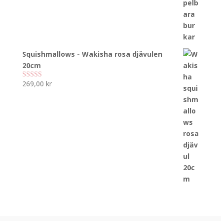
Squishmallows - Wakisha rosa djävulen
20cm
269,00
kr
Betygsatt
5.00
av 5