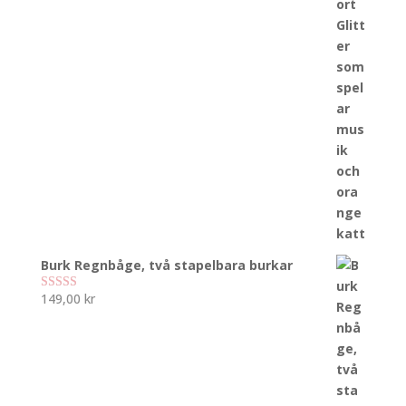
Burk Regnbåge, två stapelbara burkar
149,00
kr
Betygsatt
5.00
av 5