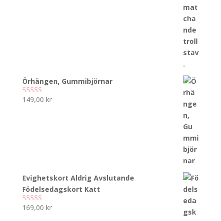
Örhängen, Gummibjörnar
149,00
kr
Betygsatt
5.00
av 5
Evighetskort Aldrig Avslutande
Födelsedagskort Katt
169,00
kr
Betygsatt
5.00
av 5