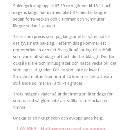
Solen gick idag upp kl 05:39 och går ner kl 18:11 och
dagens längd har därmed blivit 37 minuter längre
sedan förra veckan och 6 timmar och 16minuter
längre sedan 1 januari.
Till er som precis som jag längtar efter våren så blir
det tyvärr ett bakslag. I eftermiddag kommer ett
regnområde in och det övergår på lördag till snöfall
som varar till söndag natt och det blir blåsigt. Det blir
också kallare och minusgrader och nästa vecka blir det
som lägst -6 grader. För de som inte är kvar i
Stockholm utan åker norrut så kommer det att vara
strålande sol mellan -3 till -14 grader.
Trots helgens väder så är det imorgon åter dags för
sommartid så glöm inte att ställa fram klockan en
timme.
Önskar er en riktigt skön och avkopplande helg.
LÄS MER:
Halloween pyssel av papper