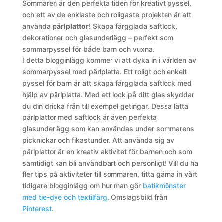
Sommaren är den perfekta tiden för kreativt pyssel,
och ett av de enklaste och roligaste projekten är att
använda
pärlplattor
! Skapa färgglada saftlock,
dekorationer och glasunderlägg – perfekt som
sommarpyssel för både barn och vuxna.
I detta blogginlägg kommer vi att dyka in i världen av
sommarpyssel med pärlplatta. Ett roligt och enkelt
pyssel för barn är att skapa färgglada saftlock med
hjälp av pärlplatta. Med ett lock på ditt glas skyddar
du din dricka från till exempel getingar. Dessa lätta
pärlplattor med saftlock är även perfekta
glasunderlägg som kan användas under sommarens
picknickar och fikastunder. Att använda sig av
pärlplattor är en kreativ aktivitet för barnen och som
samtidigt kan bli användbart och personligt! Vill du ha
fler tips på aktiviteter till sommaren, titta gärna in vårt
tidigare blogginlägg om hur man gör
batikmönster
med tie-dye och textilfärg
. Omslagsbild från
Pinterest
.