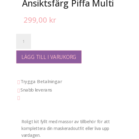
Ansiktsfärg Piffa Multi
299,00
kr
Ansiktsfärg
Piffa
Multi
mängd
LÄGG TILL I VARUKORG
Trygga Betalningar

Snabb leverans


Roligt kit fyllt med massor av tillbehör för att
komplettera din maskeradoutfit eller liva upp
vardagen.