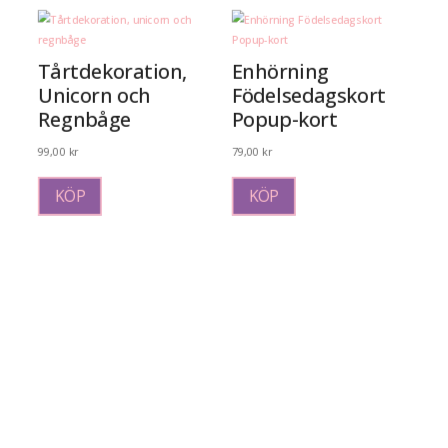
flera
varianter.
De
olika
Tårtdekoration,
Enhörning
alternativen
Unicorn och
Födelsedagskort
kan
Regnbåge
Popup-kort
väljas
på
99,00
kr
79,00
kr
produktsidan
KÖP
KÖP