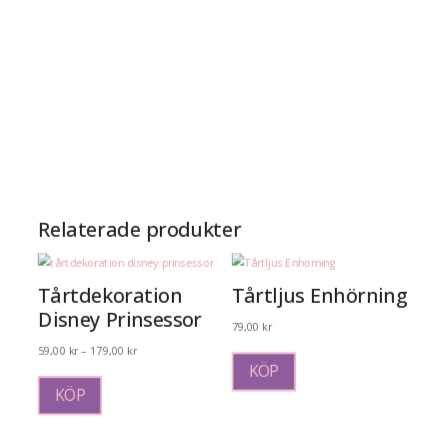
Relaterade produkter
Tårtdekoration
Tårtljus Enhörning
Disney Prinsessor
79,00
kr
Prisintervall:
59,00
kr
–
179,00
kr
KÖP
Den
59,00 kr
här
till
KÖP
produkten
179,00 kr
har