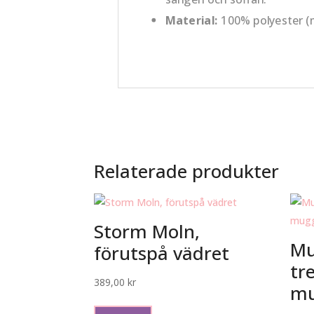
Material:
100% polyester (m
Relaterade produkter
Storm Moln,
Mu
förutspå vädret
tr
389,00
kr
mu