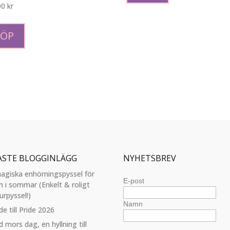
produkten
00
kr
har
flera
KÖP
varianter.
De
olika
alternativen
kan
väljas
på
produktsidan
ASTE BLOGGINLÄGG
NYHETSBREV
agiska enhörningspyssel för
E-post
n i sommar (Enkelt & roligt
urpyssel!)
Namn
de till Pride 2026
d mors dag, en hyllning till