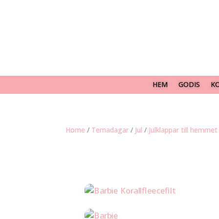
HEM
GODIS
K
Home
/
Temadagar
/
Jul
/
Julklappar till hemmet