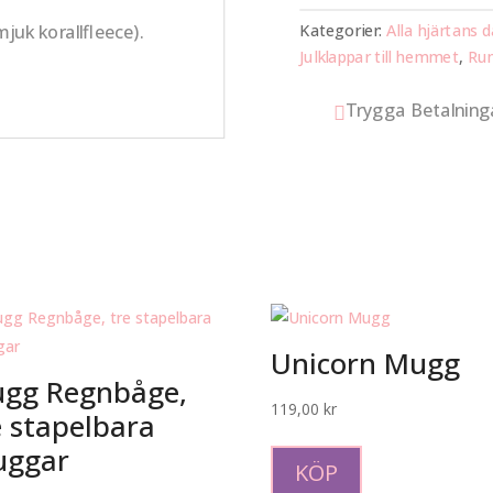
Kategorier:
Alla hjärtans 
juk korallfleece).
Julklappar till hemmet
,
Rum
Trygga Betalning

Unicorn Mugg
gg Regnbåge,
119,00
kr
e stapelbara
Den
ggar
här
KÖP