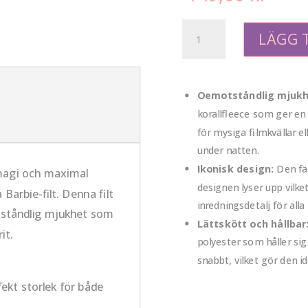
Barbie
LÄGG T
Korallfleecefilt
mängd
Oemotståndlig mjukh
korallfleece som ger en
för mysiga filmkvällar e
under natten.
Ikonisk design:
Den fär
magi och maximal
designen lyser upp vilk
arbie-filt. Denna filt
inredningsdetalj för alla
tståndlig mjukhet som
Lättskött och hållbar
it.
polyester som håller sig
snabbt, vilket gör den i
ekt storlek för både