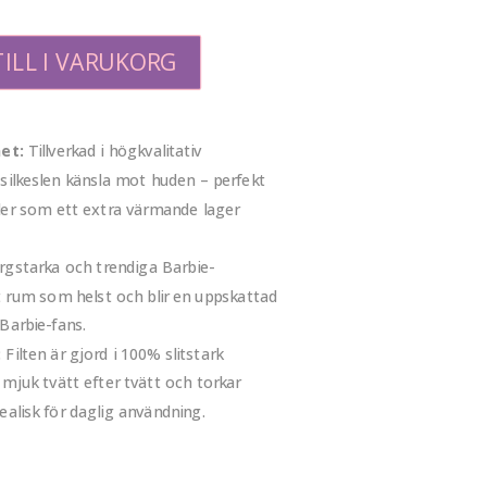
ILL I VARUKORG
et:
Tillverkad i högkvalitativ
 silkeslen känsla mot huden – perfekt
ller som ett extra värmande lager
gstarka och trendiga Barbie-
et rum som helst och blir en uppskattad
 Barbie-fans.
:
Filten är gjord i 100% slitstark
 mjuk tvätt efter tvätt och torkar
dealisk för daglig användning.