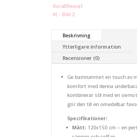
Beskrivning
Ytterligare information
Recensioner (0)
Ge barnrummet en touch av 
komfort med denna underbara B
kombinerar stil med en oemo
gör den till en omedelbar favor
Specifikationer:
Mått:
120x150 cm – en perf
sängen och soffan.