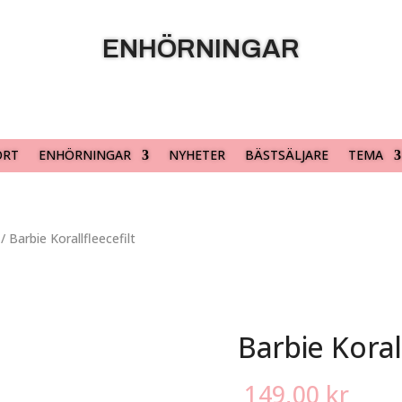
ENHÖRNINGAR
ORT
ENHÖRNINGAR
NYHETER
BÄSTSÄLJARE
TEMA
/ Barbie Korallfleecefilt
Barbie Korall
149,00
kr