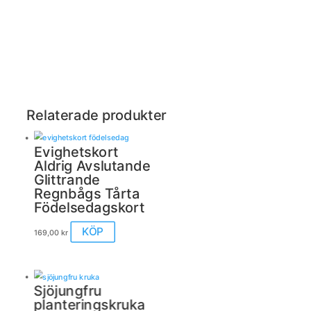
Relaterade produkter
Evighetskort
Aldrig Avslutande
Glittrande
Regnbågs Tårta
Födelsedagskort
KÖP
169,00
kr
Sjöjungfru
planteringskruka