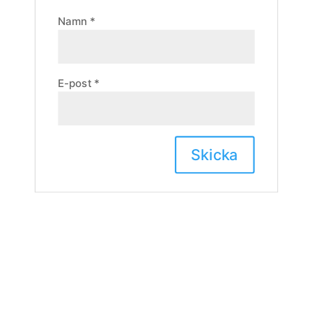
Namn
*
E-post
*