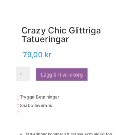
Crazy Chic Glittriga
Tatueringar
79,00
kr
Crazy
Lägg till i varukorg
Chic
Glittriga
Tatueringar
mängd
Trygga Betalningar

Snabb leverans


Tatueringar kommer att glänsa som aldrig förr