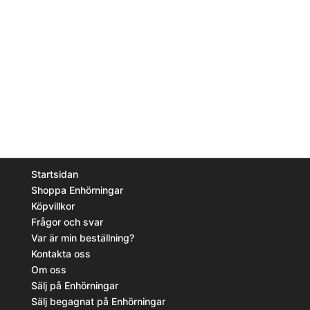
varianter.
De
olika
alternativen
kan
väljas
på
produktsidan
INFORMATION
Startsidan
Shoppa Enhörningar
Köpvillkor
Frågor och svar
Var är min beställning?
Kontakta oss
Om oss
Sälj på Enhörningar
Sälj begagnat på Enhörningar