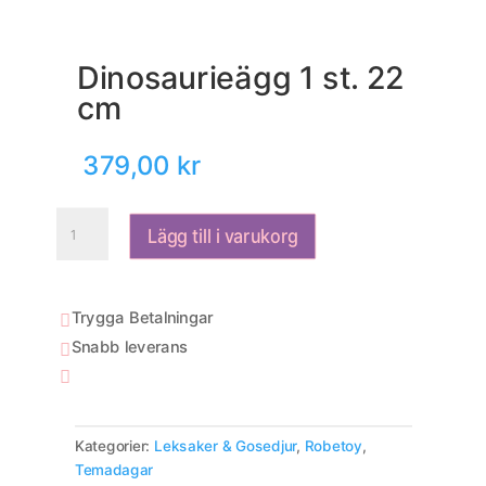
Dinosaurieägg 1 st. 22
cm
379,00
kr
Dinosaurieägg
Lägg till i varukorg
1
st.
22
cm
Trygga Betalningar

mängd
Snabb leverans


Kategorier:
Leksaker & Gosedjur
,
Robetoy
,
Temadagar