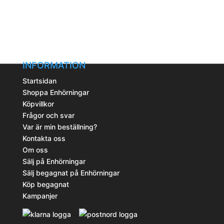
alternativen
kan
väljas
på
produktsidan
INFORMATION
Startsidan
Shoppa Enhörningar
Köpvillkor
Frågor och svar
Var är min beställning?
Kontakta oss
Om oss
Sälj på Enhörningar
Sälj begagnat på Enhörningar
Köp begagnat
Kampanjer