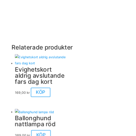
Relaterade produkter
Evighetskort
aldrig avslutande
fars dag kort
KÖP
169,00
kr
Ballonghund
nattlampa röd
KÖP
389,00
kr