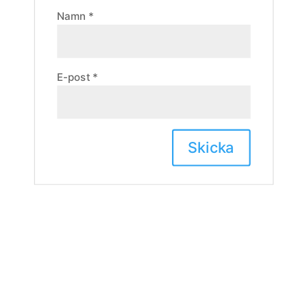
Namn
*
E-post
*