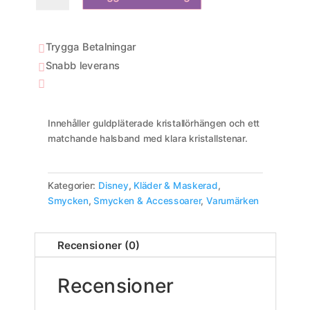
Set:
Halsband
+
Trygga Betalningar

Örhängen
Snabb leverans

mängd

Innehåller guldpläterade kristallörhängen och ett
matchande halsband med klara kristallstenar.
Kategorier:
Disney
,
Kläder & Maskerad
,
Smycken
,
Smycken & Accessoarer
,
Varumärken
Recensioner (0)
Recensioner