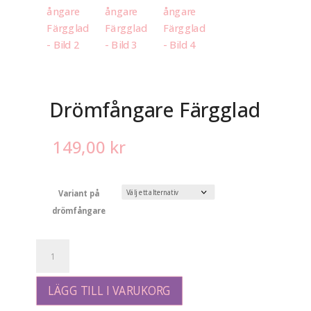
Drömfångare Färgglad
149,00
kr
Variant på
drömfångare
Drömfångare
Färgglad
mängd
LÄGG TILL I VARUKORG