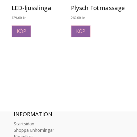
LED-ljusslinga
Plysch Fotmassage
129,00
kr
269,00
kr
Den
här
KÖP
KÖP
produkten
har
flera
varianter.
De
olika
alternativen
kan
väljas
på
produktsidan
INFORMATION
Startsidan
Shoppa Enhörningar
Köpvillkor