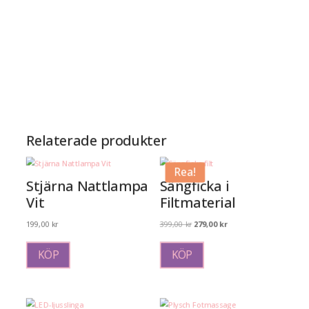
Relaterade produkter
Rea!
Stjärna Nattlampa
Sängficka i
Vit
Filtmaterial
Det
Det
199,00
kr
399,00
kr
279,00
kr
ursprungliga
nuvarande
priset
priset
KÖP
KÖP
var:
är:
399,00 kr.
279,00 kr.