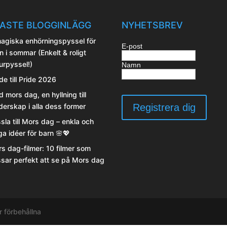
ASTE BLOGGINLÄGG
NYHETSBREV
agiska enhörningspyssel för
E-post
n i sommar (Enkelt & roligt
urpyssel!)
Namn
de till Pride 2026
d mors dag, en hyllning till
erskap i alla dess former
sla till Mors dag – enkla och
iga idéer för barn 🌸💖
s dag-filmer: 10 filmer som
sar perfekt att se på Mors dag
r förbehållna