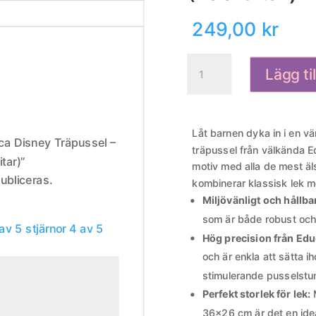
249,00
kr
Educa
Lägg ti
Disney
Träpussel
-
Disneys
Låt barnen dyka in i en v
uca Disney Träpussel –
Underbara
träpussel från välkända E
tar)”
Värld
motiv med alla de mest ä
ubliceras.
(100
kombinerar klassisk lek m
bitar)
Miljövänligt och hållbar
mängd
som är både robust och 
av 5 stjärnor
4 av 5
Hög precision från Edu
och är enkla att sätta ih
stimulerande pusselstu
Perfekt storlek för lek:
M
36×26 cm är det en ide