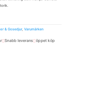
torik.
er & Gosedjur
,
Varumärken
r
Snabb leverans
öppet köp

