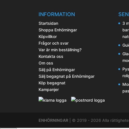
alternativen
kan
INFORMATION
SEN
väljas
Startsidan
3 m
på
Shoppa Enhörningar
bar
produktsidan
Köpvillkor
nat
Frågor och svar
Gui
Var är min beställning?
Gla
Kontakta oss
mod
Om oss
Pys
Sälj på Enhörningar
rol
Sälj begagnat på Enhörningar
Köp begagnat
Mor
Kampanjer
pas
ENHÖRNINGAR
| © 2019 - 2026 Alla rättighete