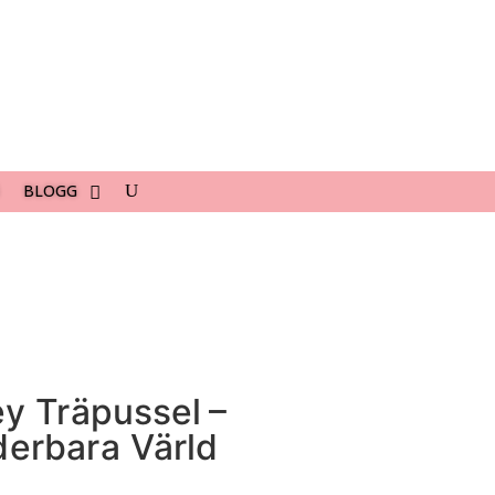
BLOGG
y Träpussel –
erbara Värld