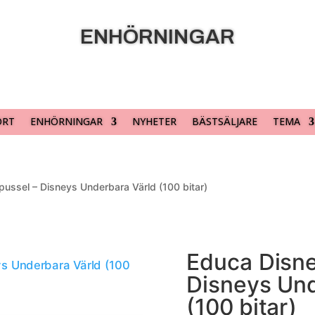
ENHÖRNINGAR
ORT
ENHÖRNINGAR
NYHETER
BÄSTSÄLJARE
TEMA
pussel – Disneys Underbara Värld (100 bitar)
Educa Disne
Disneys Und
(100 bitar)