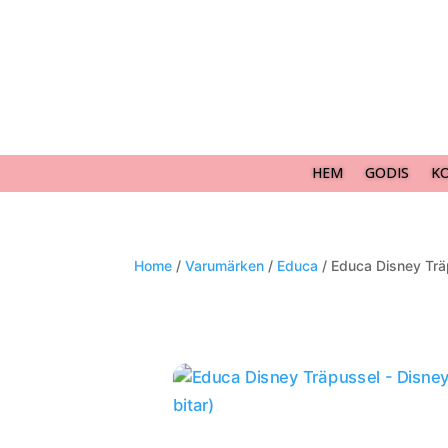
HEM
GODIS
K
Home
/
Varumärken
/
Educa
/ Educa Disney Trä