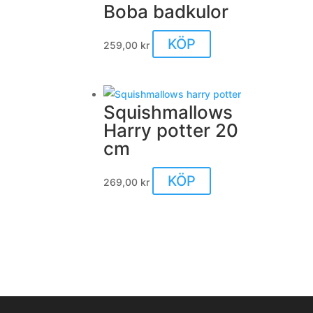
väljas
Boba badkulor
på
produktsidan
KÖP
259,00
kr
Squishmallows
Harry potter 20
cm
Den
KÖP
269,00
kr
här
produkten
har
flera
varianter.
De
olika