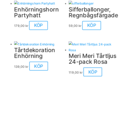
Enhörningshorn
Sifferballonger,
Partyhatt
Regnbågsfärgade
Den
KÖP
KÖP
179,00
kr
59,00
kr
här
produkten
har
flera
Tårtdekoration
varianter.
Enhörning
Meri Meri Tårtljus
De
24-pack Rosa
olika
Den
KÖP
139,00
kr
alternativen
här
KÖP
119,00
kr
kan
produkten
väljas
har
på
flera
produktsidan
varianter.
De
olika
alternativen
kan
väljas
på