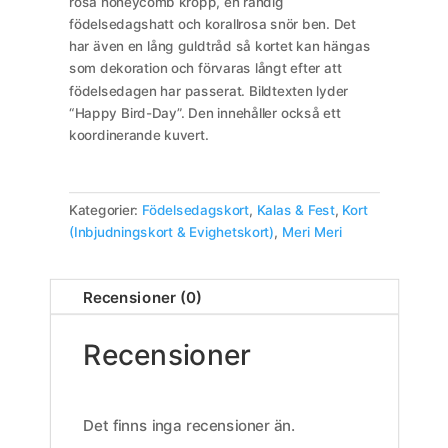
rosa honeycomb kropp, en randig
födelsedagshatt och korallrosa snör ben. Det
har även en lång guldtråd så kortet kan hängas
som dekoration och förvaras långt efter att
födelsedagen har passerat. Bildtexten lyder
“Happy Bird-Day”. Den innehåller också ett
koordinerande kuvert.
Kategorier:
Födelsedagskort
,
Kalas & Fest
,
Kort
(Inbjudningskort & Evighetskort)
,
Meri Meri
Recensioner (0)
Recensioner
Det finns inga recensioner än.