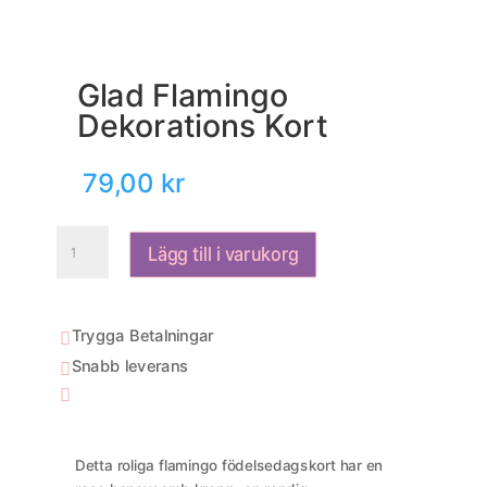
Glad Flamingo
Dekorations Kort
79,00
kr
Glad
Lägg till i varukorg
Flamingo
Dekorations
Kort
mängd
Trygga Betalningar

Snabb leverans


Detta roliga flamingo födelsedagskort har en