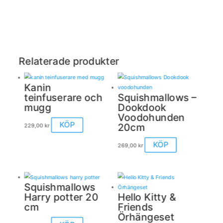
Relaterade produkter
Kanin
teinfuserare och
Squishmallows –
mugg
Dookdook
Voodohunden
KÖP
20cm
229,00
kr
Den
KÖP
269,00
kr
här
produkten
har
flera
Squishmallows
varianter.
Harry potter 20
Hello Kitty &
De
cm
Friends
olika
Örhängeset
alternativen
Den