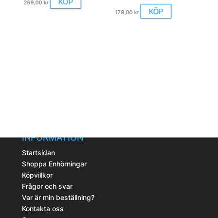
KÖP
269,00
kr
kan
här
KÖP
179,00
kr
väljas
produkten
på
har
produktsidan
flera
varianter.
De
olika
alternativen
kan
väljas
på
produktsidan
INFORMATION
Startsidan
Shoppa Enhörningar
Köpvillkor
Frågor och svar
Var är min beställning?
Kontakta oss