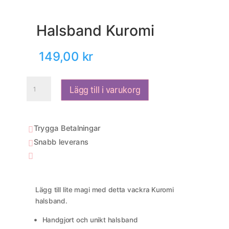
Halsband Kuromi
149,00
kr
Halsband
Lägg till i varukorg
Kuromi
mängd
Trygga Betalningar

Snabb leverans


Lägg till lite magi med detta vackra Kuromi
halsband.
Handgjort och unikt halsband