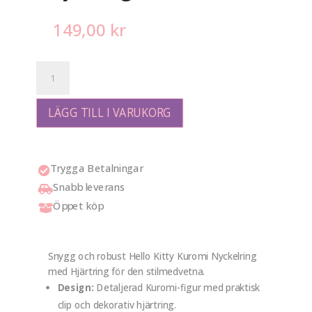
149,00
kr
Hello
Kitty
Kuromi
Nyckelring
LÄGG TILL I VARUKORG
med
Hjärtring
mängd
Trygga Betalningar

Snabb leverans

Öppet köp

Snygg och robust Hello Kitty Kuromi Nyckelring
med Hjärtring för den stilmedvetna.
Design:
Detaljerad Kuromi-figur med praktisk
clip och dekorativ hjärtring.