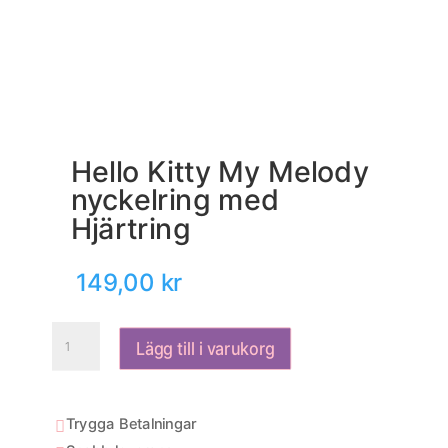
Hello Kitty My Melody
nyckelring med
Hjärtring
149,00
kr
Hello
Lägg till i varukorg
Kitty
My
Melody
nyckelring
Trygga Betalningar

med