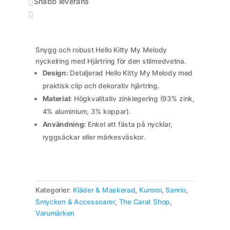
Snabb leverans

Hjärtring
mängd

Snygg och robust Hello Kitty My Melody
nyckelring med Hjärtring för den stilmedvetna.
Design:
Detaljerad Hello Kitty My Melody med
praktisk clip och dekorativ hjärtring.
Material:
Högkvalitativ zinklegering (93% zink,
4% aluminium, 3% koppar).
Användning:
Enkel att fästa på nycklar,
ryggsäckar eller märkesväskor.
Kategorier:
Kläder & Maskerad
,
Kuromi
,
Sanrio
,
Smycken & Accessoarer
,
The Carat Shop
,
Varumärken