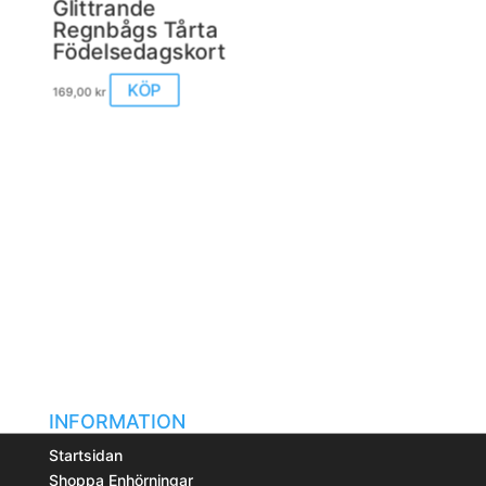
Glittrande
olika
Regnbågs Tårta
alternativen
Födelsedagskort
kan
väljas
KÖP
169,00
kr
på
produktsidan
INFORMATION
Startsidan
Shoppa Enhörningar