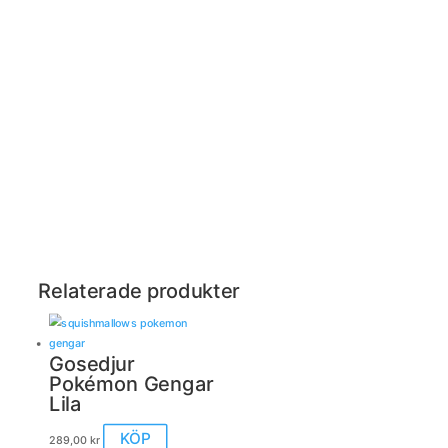
Relaterade produkter
Gosedjur
Pokémon Gengar
Lila
Den
KÖP
289,00
kr