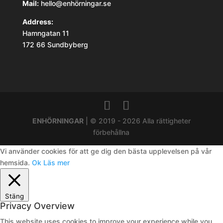
Mail:
hello@enhörningar.se
Address:
Hamngatan 11
172 66 Sundbyberg
ENHÖRNINGAR
| © 2019 - 2026 Alla rättigheter
förbehållna
Vi använder cookies för att ge dig den bästa upplevelsen på vår
hemsida.
Ok
Läs mer
Stäng
Privacy Overview
This website uses cookies to improve your experience while you