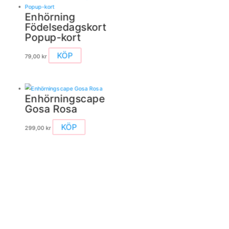
flera
varianter.
Enhörning
De
Födelsedagskort
olika
Popup-kort
alternativen
kan
KÖP
79,00
kr
väljas
på
produktsidan
Enhörningscape
Gosa Rosa
KÖP
299,00
kr