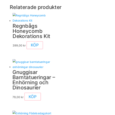
Relaterade produkter
Regnbågs
Honeycomb
Dekorations Kit
KÖP
399,00
kr
Gnuggisar
Barntatueringar –
Enhörning och
Dinosaurier
Den
KÖP
79,00
kr
här
produkten
har