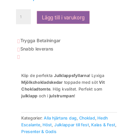
Julchokladskedar
Lägg till i varukorg
–
Julklappsfyllare
Mjölkchoklad
Tomte
Trygga Betalningar

mängd
Snabb leverans


Köp de perfekta
Julklappsfyllarna
! Lyxiga
Mjölkchokladskedar
toppade med söt
Vit
Chokladtomte
. Hög kvalitet. Perfekt som
julklapp
och i
julstrumpan
!
Kategorier:
Alla hjärtans dag
,
Choklad
,
Hedh
Escalante
,
Höst
,
Julklappar till fest
,
Kalas & Fest
,
Presenter & Godis