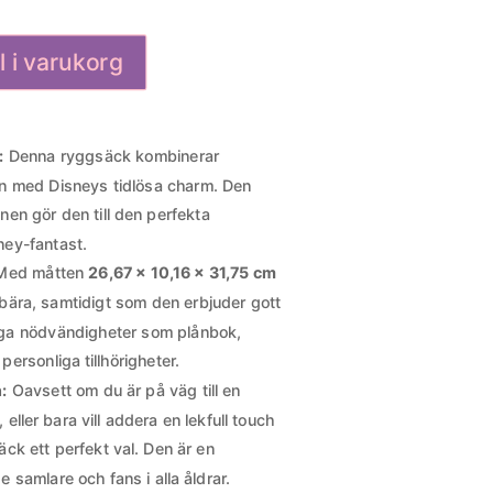
ll i varukorg
:
Denna ryggsäck kombinerar
gn med Disneys tidlösa charm. Den
nen gör den till den perfekta
ney-fantast.
ed måtten
26,67 x 10,16 x 31,75 cm
bära, samtidigt som den erbjuder gott
liga nödvändigheter som plånbok,
personliga tillhörigheter.
n:
Oavsett om du är på väg till en
eller bara vill addera en lekfull touch
gsäck ett perfekt val. Den är en
e samlare och fans i alla åldrar.