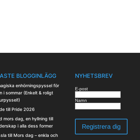
ASTE BLOGGINLÄGG
NYHETSBREV
agiska enhörningspyssel för
E-post
n i sommar (Enkelt & roligt
urpyssel!)
Namn
de till Pride 2026
d mors dag, en hyllning till
erskap i alla dess former
sla till Mors dag – enkla och