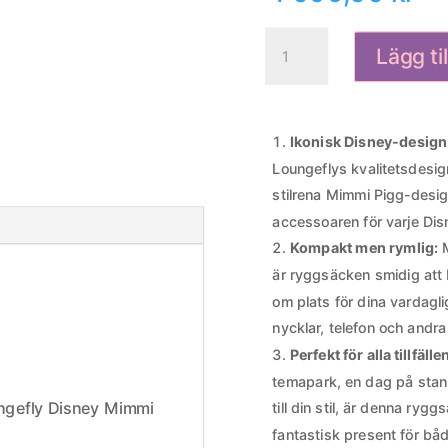
Loungefly
Lägg ti
Disney
Mimmi
Pigg
Ryggsäck
Ikonisk Disney-design
31cm
Loungeflys kvalitetsdesi
mängd
stilrena Mimmi Pigg-desig
accessoaren för varje Dis
Kompakt men rymlig:
M
är ryggsäcken smidig att 
om plats för dina vardag
nycklar, telefon och andra 
Perfekt för alla tillfälle
temapark, en dag på stan, 
ungefly Disney Mimmi
till din stil, är denna ryg
fantastisk present för båd