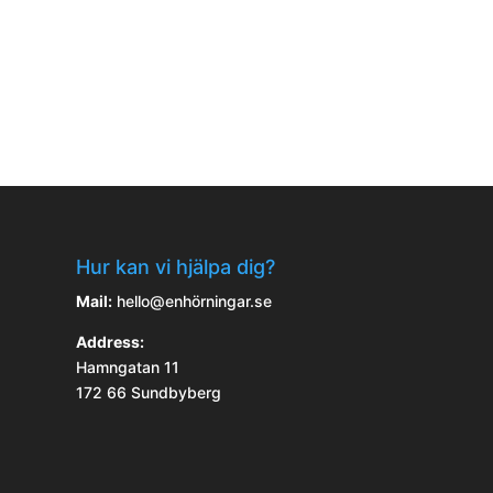
Hur kan vi hjälpa dig?
Mail:
hello@enhörningar.se
Address:
Hamngatan 11
172 66 Sundbyberg