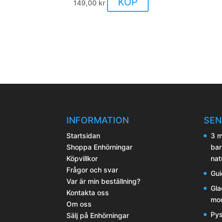
KÖP
149,00
kr
alternativen
kan
väljas
på
produktsidan
INFORMATION
SEN
Startsidan
3 m
Shoppa Enhörningar
bar
Köpvillkor
nat
Frågor och svar
Gui
Var är min beställning?
Gla
Kontakta oss
mod
Om oss
Pys
Sälj på Enhörningar