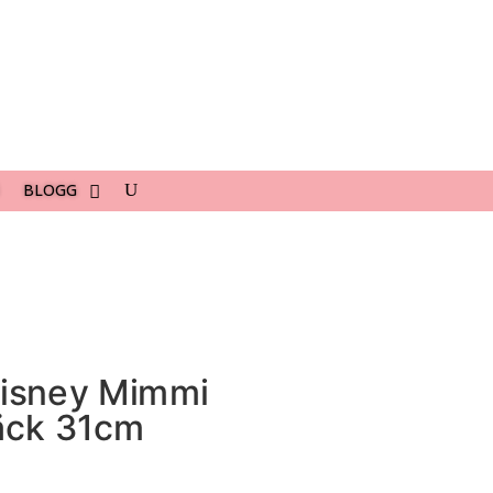
BLOGG
Disney Mimmi
äck 31cm