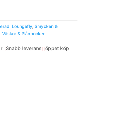
kerad
,
Loungefly
,
Smycken &
,
Väskor & Plånböcker
r
Snabb leverans
öppet köp

