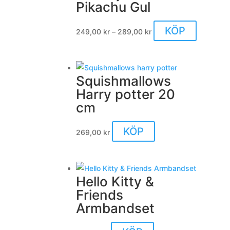
Pikachu Gul
Prisintervall:
Den
KÖP
249,00
kr
–
289,00
kr
249,00 kr
här
till
produkte
289,00 kr
har
Squishmallows
flera
Harry potter 20
varianter.
cm
De
olika
Den
KÖP
269,00
kr
alternativ
här
kan
produkten
väljas
har
på
Hello Kitty &
flera
produkts
Friends
varianter.
Armbandset
De
olika