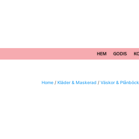
HEM
GODIS
K
Home
/
Kläder & Maskerad
/
Väskor & Plånböck