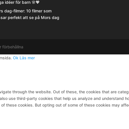
iga idéer för barn 🌸💖
s dag-filmer: 10 filmer som
sar perfekt att se på Mors dag
r förbehållna
emsida.
Ok
Läs mer
igate through the website. Out of these, the cookies that are cate
e also use third-party cookies that help us analyze and understand h
t of these cookies. But opting out of some of these cookies may aff