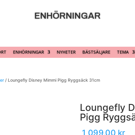
ENHÖRNINGAR
ORT
ENHÖRNINGAR
NYHETER
BÄSTSÄLJARE
TEMA
er
/ Loungefly Disney Mimmi Pigg Ryggsäck 31cm
Loungefly 
Pigg Ryggs
1 099,00
kr