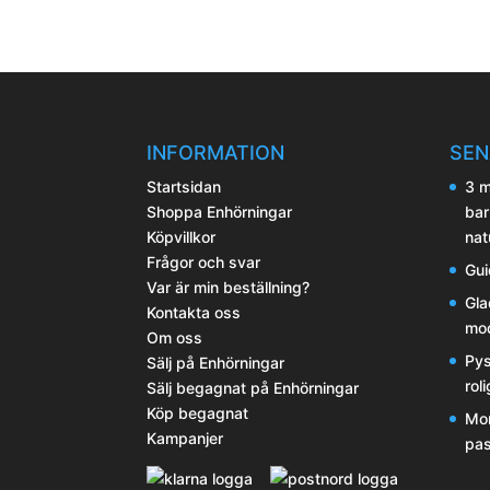
INFORMATION
SEN
Startsidan
3 m
Shoppa Enhörningar
bar
Köpvillkor
nat
Frågor och svar
Gui
Var är min beställning?
Gla
Kontakta oss
mod
Om oss
Pys
Sälj på Enhörningar
rol
Sälj begagnat på Enhörningar
Köp begagnat
Mor
Kampanjer
pas