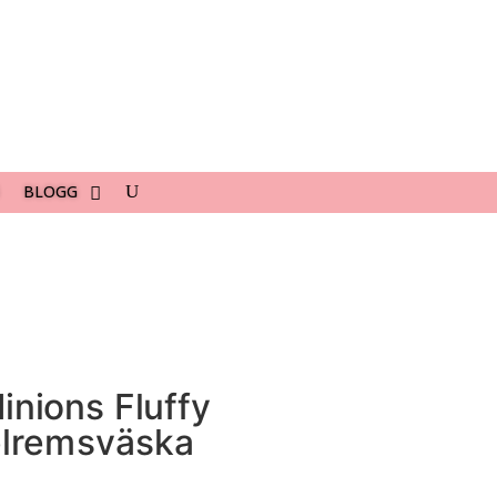
BLOGG
inions Fluffy
elremsväska