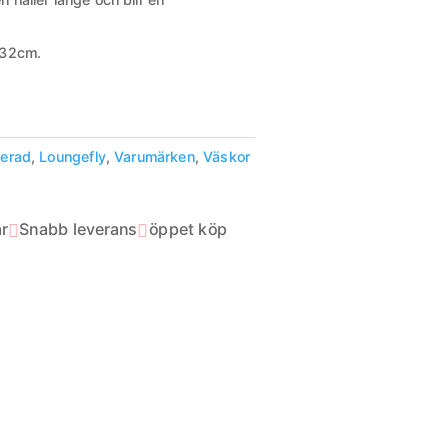
32cm.
kerad
,
Loungefly
,
Varumärken
,
Väskor
r
Snabb leverans
öppet köp

