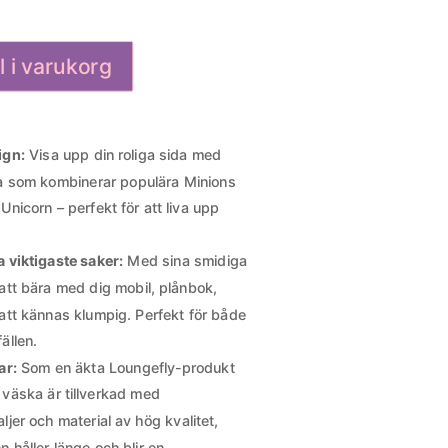
ll i varukorg
ign:
Visa upp din roliga sida med
 som kombinerar populära Minions
nicorn – perfekt för att liva upp
a viktigaste saker:
Med sina smidiga
 att bära med dig mobil, plånbok,
att kännas klumpig. Perfekt för både
fällen.
ar:
Som en äkta Loungefly-produkt
 väska är tillverkad med
er och material av hög kvalitet,
en håller länge och blir en