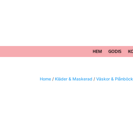
HEM
GODIS
K
Home
/
Kläder & Maskerad
/
Väskor & Plånböck