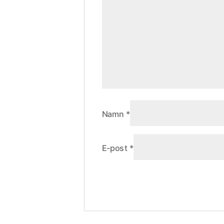
Namn
*
E-post
*