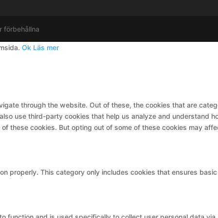
r förbehållna
emsida.
Ok
Läs mer
igate through the website. Out of these, the cookies that are cate
e also use third-party cookies that help us analyze and understand h
t of these cookies. But opting out of some of these cookies may aff
on properly. This category only includes cookies that ensures basic 
to function and is used specifically to collect user personal data v