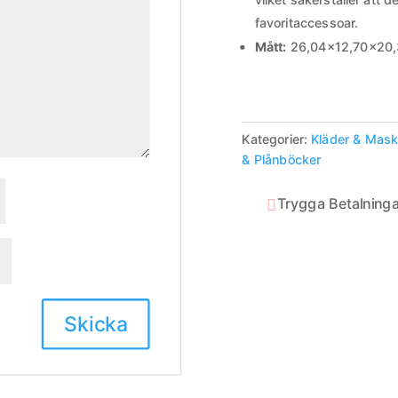
favoritaccessoar.
Mått:
26,04×12,70×20,
Kategorier:
Kläder & Mas
& Plånböcker
Trygga Betalninga
