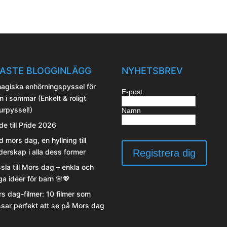
ASTE BLOGGINLÄGG
NYHETSBREV
agiska enhörningspyssel för
E-post
n i sommar (Enkelt & roligt
urpyssel!)
Namn
de till Pride 2026
d mors dag, en hyllning till
erskap i alla dess former
sla till Mors dag – enkla och
iga idéer för barn 🌸💖
s dag-filmer: 10 filmer som
sar perfekt att se på Mors dag