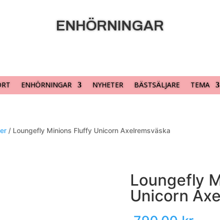
ENHÖRNINGAR
ORT
ENHÖRNINGAR
NYHETER
BÄSTSÄLJARE
TEMA
er
/ Loungefly Minions Fluffy Unicorn Axelremsväska
Loungefly M
Unicorn Ax