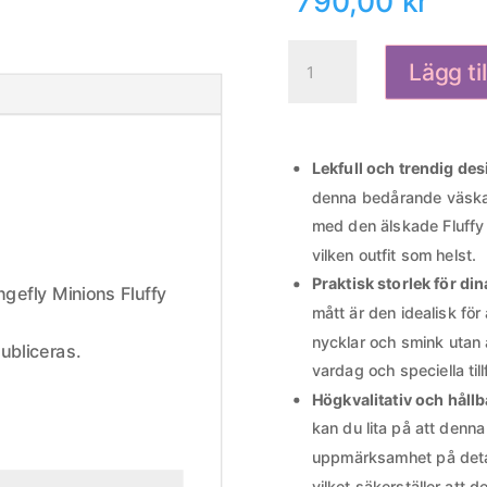
790,00
kr
Loungefly
Lägg ti
Minions
Fluffy
Unicorn
Axelremsväska
Lekfull och trendig des
mängd
denna bedårande väska
med den älskade Fluffy U
vilken outfit som helst.
Praktisk storlek för din
ngefly Minions Fluffy
mått är den idealisk för
nycklar och smink utan 
ubliceras.
vardag och speciella till
Högkvalitativ och hållb
kan du lita på att denna
uppmärksamhet på detalj
vilket säkerställer att d