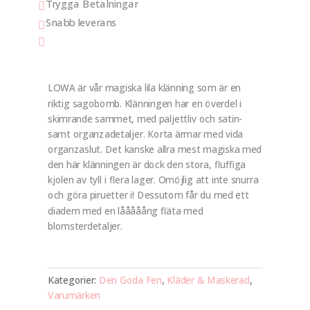
Trygga Betalningar

Snabb leverans


LOWA är vår magiska lila klänning som är en
riktig sagobomb. Klänningen har en överdel i
skimrande sammet, med paljettliv och satin-
samt organzadetaljer. Korta ärmar med vida
organzaslut. Det kanske allra mest magiska med
den här klänningen är dock den stora, fluffiga
kjolen av tyll i flera lager. Omöjlig att inte snurra
och göra piruetter i! Dessutom får du med ett
diadem med en lååååång fläta med
blomsterdetaljer.
Kategorier:
Den Goda Fen
,
Kläder & Maskerad
,
Varumärken