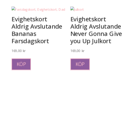
flera
varianter.
De
Evighetskort
Evighetskort
olika
Aldrig Avslutande
Aldrig Avslutande
alternativen
Bananas
Never Gonna Give
kan
Farsdagskort
you Up Julkort
väljas
på
169,00
kr
169,00
kr
produktsidan
KÖP
KÖP