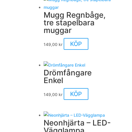
Mugg Regnbåge,
tre stapelbara
muggar
KÖP
149,00
kr
Drömfångare
Enkel
Den
KÖP
149,00
kr
här
produkten
har
Neonhjärta – LED-
flera
Vägglampa
varianter.