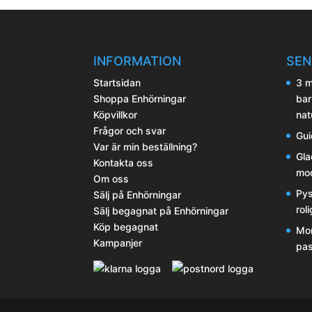
INFORMATION
SEN
Startsidan
3 m
Shoppa Enhörningar
bar
Köpvillkor
nat
Frågor och svar
Gui
Var är min beställning?
Gla
Kontakta oss
mod
Om oss
Pys
Sälj på Enhörningar
rol
Sälj begagnat på Enhörningar
Köp begagnat
Mor
Kampanjer
pas