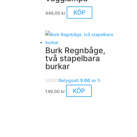
De
Den
KÖP
449,00
kr
olika
här
alternativen
produkten
kan
har
väljas
flera
på
Burk Regnbåge,
varianter.
produktsidan
två stapelbara
De
burkar
olika
alternativen
Betygsatt
5.00
av 5
kan
KÖP
väljas
149,00
kr
på
produktsidan