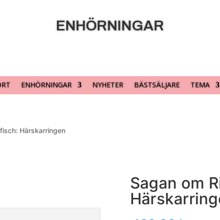
ENHÖRNINGAR
ORT
ENHÖRNINGAR
NYHETER
BÄSTSÄLJARE
TEMA
fisch: Härskarringen
Sagan om Ri
Härskarrin