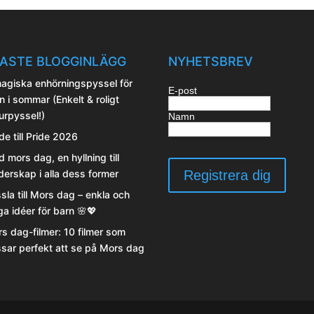
ASTE BLOGGINLÄGG
NYHETSBREV
agiska enhörningspyssel för
E-post
n i sommar (Enkelt & roligt
urpyssel!)
Namn
de till Pride 2026
d mors dag, en hyllning till
erskap i alla dess former
sla till Mors dag – enkla och
iga idéer för barn 🌸💖
s dag-filmer: 10 filmer som
sar perfekt att se på Mors dag