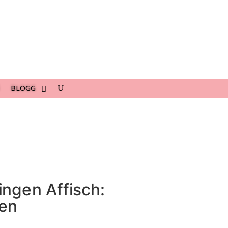
BLOGG
ngen Affisch:
gen