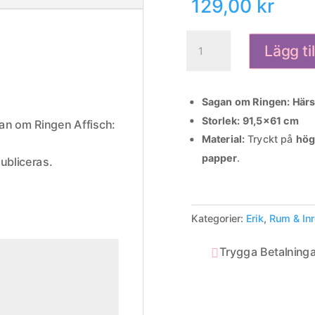
129,00
kr
Sagan
Lägg ti
om
Ringen
Affisch:
Sagan om Ringen: Härs
Härskarringen
Storlek:
91,5×61 cm
mängd
gan om Ringen Affisch:
Material:
Tryckt på
hög
papper
.
ubliceras.
Kategorier:
Erik
,
Rum & In
Trygga Betalninga
