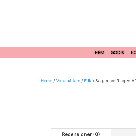
HEM
GODIS
K
Home
/
Varumärken
/
Erik
/ Sagan om Ringen Af
Recensioner (0)