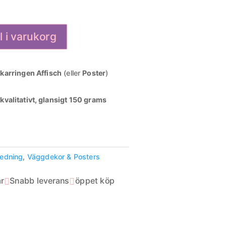
ll i varukorg
karringen Affisch
(eller
Poster
)
kvalitativt, glansigt 150 grams
redning
,
Väggdekor & Posters
r
Snabb leverans
öppet köp

