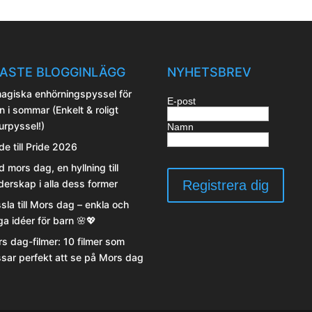
idan
en
ASTE BLOGGINLÄGG
NYHETSBREV
agiska enhörningspyssel för
E-post
n i sommar (Enkelt & roligt
idan
urpyssel!)
Namn
de till Pride 2026
d mors dag, en hyllning till
erskap i alla dess former
sla till Mors dag – enkla och
iga idéer för barn 🌸💖
s dag-filmer: 10 filmer som
sar perfekt att se på Mors dag