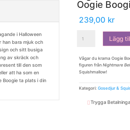
Oogie Boog
239,00
kr
Squishmallow
agande i Halloween
Lägg ti
Disney
 han bara mjuk och
Nightmare
ign och sitt busiga
Before
ing av skräck och
Vågar du krama Oogie B
Christmas
resent till den som
figuren från
Nightmare Be
Oogie
Squishmallow!
ller att ha som en
Boogie
 Boogie ta plats i din
20cm
Kategori:
Gosedjur & Squ
mängd
Trygga Betalninga
