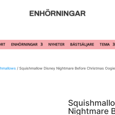
ENHÖRNINGAR
ORT
ENHÖRNINGAR
NYHETER
BÄSTSÄLJARE
TEMA
shmallows
/ Squishmallow Disney Nightmare Before Christmas Oogi
Squishmall
Nightmare B