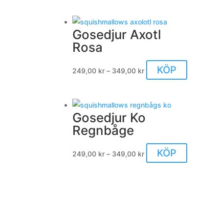
väljas
på
produkts
Gosedjur Axotl
Rosa
Prisintervall:
Den
KÖP
249,00
kr
–
349,00
kr
249,00 kr
här
till
produkte
349,00 kr
har
Gosedjur Ko
flera
Regnbåge
varianter.
De
Prisintervall:
Den
KÖP
249,00
kr
–
349,00
kr
olika
249,00 kr
här
alternativ
till
produkte
kan
349,00 kr
har
väljas
flera
på
varianter.