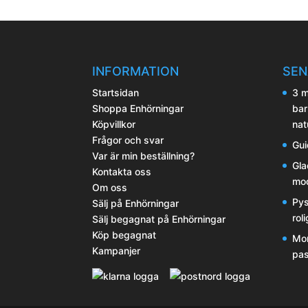
produkts
De
olika
alternativ
kan
INFORMATION
SEN
väljas
Startsidan
3 m
på
Shoppa Enhörningar
bar
produkts
Köpvillkor
nat
Frågor och svar
Gui
Var är min beställning?
Gla
Kontakta oss
mod
Om oss
Pys
Sälj på Enhörningar
rol
Sälj begagnat på Enhörningar
Köp begagnat
Mor
Kampanjer
pas