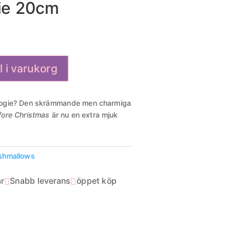
ie 20cm
ll i varukorg
oogie? Den skrämmande men charmiga
fore Christmas
är nu en extra mjuk
ishmallows
r
Snabb leverans
öppet köp

