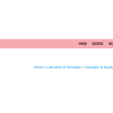
HEM
GODIS
K
Home
/
Leksaker & Gosedjur
/
Gosedjur & Squi