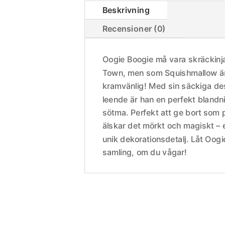
Beskrivning
Recensioner (0)
Oogie Boogie må vara skräckinj
Town, men som Squishmallow är
kramvänlig! Med sin säckiga des
leende är han en perfekt blandn
sötma. Perfekt att ge bort som p
älskar det mörkt och magiskt – e
unik dekorationsdetalj. Låt Oogie
samling, om du vågar!