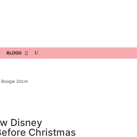
BLOGG
e Boogie 20cm
ow Disney
efore Christmas