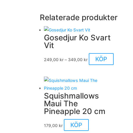
Relaterade produkter
Gosedjur Ko Svart
Vit
Prisintervall:
Den
KÖP
249,00
kr
–
349,00
kr
249,00 kr
här
till
produkte
349,00 kr
har
flera
Squishmallows
varianter.
Maui The
De
Pineapple 20 cm
olika
alternativ
KÖP
179,00
kr
kan