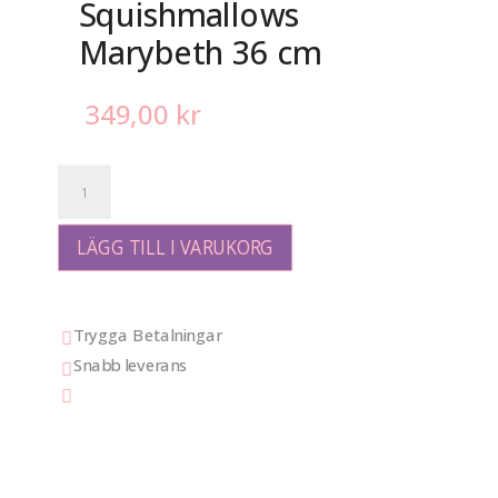
Squishmallows
Marybeth 36 cm
349,00
kr
Squishmallows
Marybeth
36
cm
LÄGG TILL I VARUKORG
mängd
Trygga Betalningar

Snabb leverans

