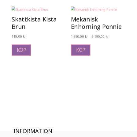
Skattkista Kista
Mekanisk
Brun
Enhörning Ponnie
Prisintervall:
119,00
kr
1 890,00
kr
–
6 790,00
kr
Den
1
här
890,00 kr
KÖP
KÖP
produkten
till
har
6
flera
790,00 kr
varianter.
De
olika
alternativen
kan
väljas
på
produktsidan
INFORMATION