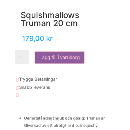
Squishmallows
Truman 20 cm
179,00
kr
Squishmallows
Lägg till i varukorg
Truman
20
cm
mängd
Trygga Betalningar

Snabb leverans


Oemotståndligt mjuk och gosig:
Truman är
tillverkad av ett otroligt lent och squishy