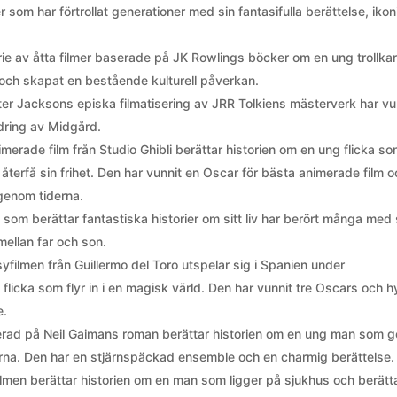
er som har förtrollat generationer med sin fantasifulla berättelse, iko
rie av åtta filmer baserade på JK Rowlings böcker om en ung trollkar
 och skapat en bestående kulturell påverkan.
ter Jacksons episka filmatisering av JRR Tolkiens mästerverk har vu
ildring av Midgård.
merade film från Studio Ghibli berättar historien om en ung flicka s
terfå sin frihet. Den har vunnit en Oscar för bästa animerade film 
genom tiderna.
 som berättar fantastiska historier om sitt liv har berört många med 
mellan far och son.
yfilmen från Guillermo del Toro utspelar sig i Spanien under
flicka som flyr in i en magisk värld. Den har vunnit tre Oscars och hy
e.
erad på Neil Gaimans roman berättar historien om en ung man som g
järna. Den har en stjärnspäckad ensemble och en charmig berättelse.
filmen berättar historien om en man som ligger på sjukhus och berätt