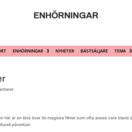
ENHÖRNINGAR
ORT
ENHÖRNINGAR
NYHETER
BÄSTSÄLJARE
TEMA
er
entarer
 men här är en lista över tio magiska filmer som ofta anses vara bland 
lturell påverkan: