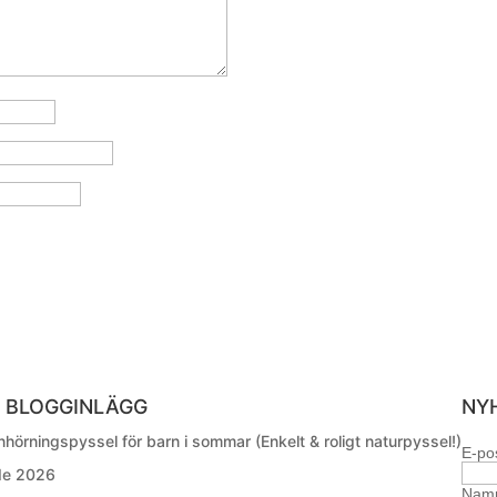
 BLOGGINLÄGG
NY
hörningspyssel för barn i sommar (Enkelt & roligt naturpyssel!)
E-po
ide 2026
Nam