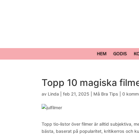
HEM
GODIS
K
Topp 10 magiska film
av
Linda
|
feb 21, 2025
|
Må Bra Tips
|
0 komm
Topp tio-listor över filmer är alltid subjektiva,
bästa, baserat på popularitet, kritikerros och ku