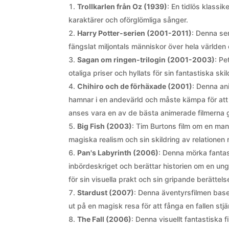
Trollkarlen från Oz (1939)
: En tidlös klassik
karaktärer och oförglömliga sånger.
Harry Potter-serien (2001-2011)
: Denna se
fängslat miljontals människor över hela världen
Sagan om ringen-trilogin (2001-2003)
: Pe
otaliga priser och hyllats för sin fantastiska sk
Chihiro och de förhäxade (2001)
: Denna ani
hamnar i en andevärld och måste kämpa för att å
anses vara en av de bästa animerade filmerna 
Big Fish (2003)
: Tim Burtons film om en man
magiska realism och sin skildring av relationen 
Pan's Labyrinth (2006)
: Denna mörka fantas
inbördeskriget och berättar historien om en ung 
för sin visuella prakt och sin gripande berättels
Stardust (2007)
: Denna äventyrsfilmen bas
ut på en magisk resa för att fånga en fallen st
The Fall (2006)
: Denna visuellt fantastiska 