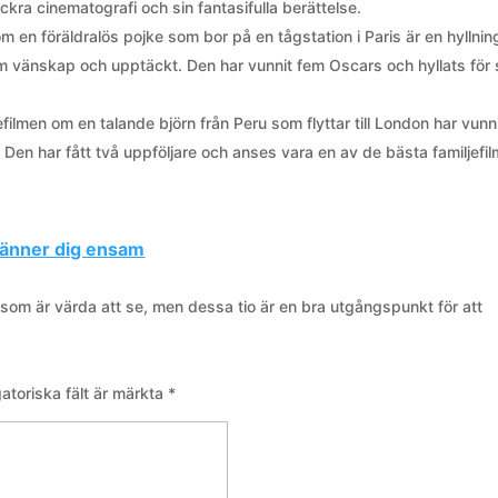
ackra cinematografi och sin fantasifulla berättelse.
m en föräldralös pojke som bor på en tågstation i Paris är en hyllning 
om vänskap och upptäckt. Den har vunnit fem Oscars och hyllats för 
filmen om en talande björn från Peru som flyttar till London har vunn
Den har fått två uppföljare och anses vara en av de bästa familjefi
känner dig ensam
r som är värda att se, men dessa tio är en bra utgångspunkt för att
gatoriska fält är märkta
*