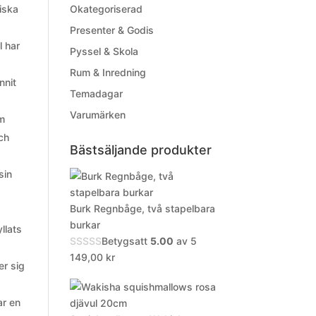
niska
Okategoriserad
Presenter & Godis
l har
Pyssel & Skola
Rum & Inredning
nnit
Temadagar
Varumärken
om
och
Bästsäljande produkter
sin
Burk Regnbåge, två stapelbara
burkar
llats
Betygsatt
5.00
av 5
149,00
kr
er sig
ar en