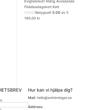
Evighetskort Aldrig Avslutande
Födelsedagskort Katt
Betygsatt
5.00
av 5
169,00
kr
HETSBREV
Hur kan vi hjälpa dig?
Mail:
hello@enhörningar.se
st
Address:
n