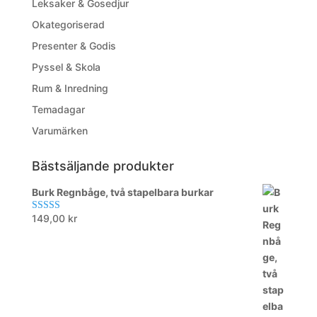
Leksaker & Gosedjur
Okategoriserad
Presenter & Godis
Pyssel & Skola
Rum & Inredning
Temadagar
Varumärken
Bästsäljande produkter
Burk Regnbåge, två stapelbara burkar
149,00
kr
Betygsatt
5.00
av 5