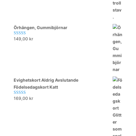
Örhängen, Gummibjörnar
149,00
kr
Betygsatt
5.00
av 5
Evighetskort Aldrig Avslutande
Födelsedagskort Katt
169,00
kr
Betygsatt
5.00
av 5