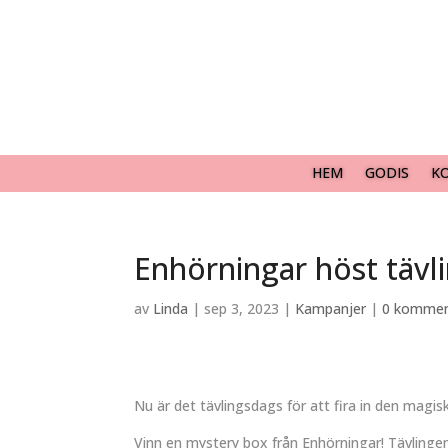
HEM
GODIS
K
Enhörningar höst tävl
av
Linda
|
sep 3, 2023
|
Kampanjer
|
0 kommen
Nu är det tävlingsdags för att fira in den magis
Vinn en mystery box från Enhörningar! Tävlingen