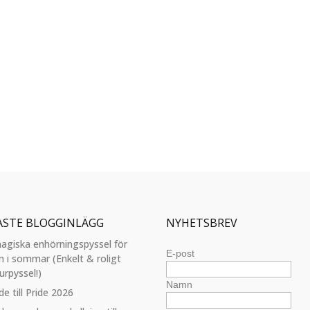
ASTE BLOGGINLÄGG
NYHETSBREV
agiska enhörningspyssel för
E-post
n i sommar (Enkelt & roligt
urpyssel!)
Namn
de till Pride 2026