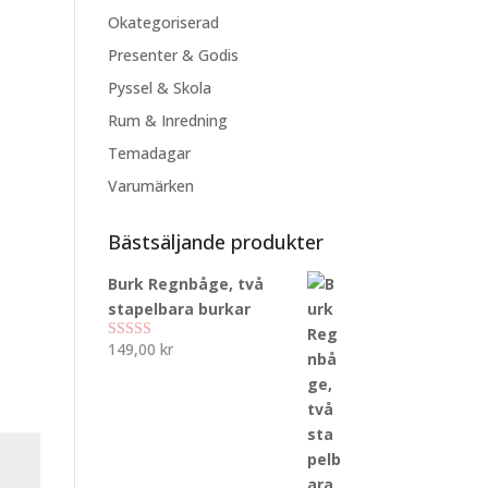
Okategoriserad
Presenter & Godis
Pyssel & Skola
Rum & Inredning
Temadagar
Varumärken
Bästsäljande produkter
Burk Regnbåge, två
stapelbara burkar
149,00
kr
Betygsatt
5.00
av 5