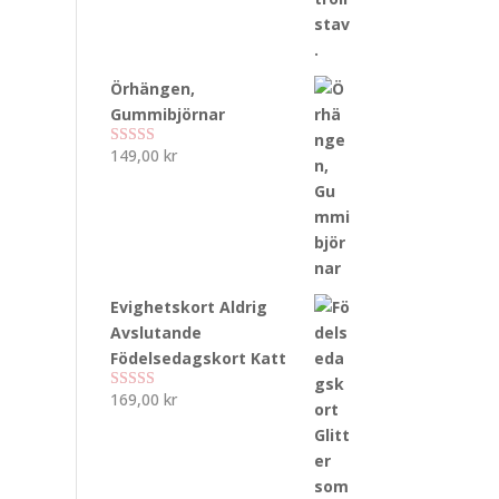
Örhängen,
Gummibjörnar
149,00
kr
Betygsatt
5.00
av 5
Evighetskort Aldrig
Avslutande
Födelsedagskort Katt
169,00
kr
Betygsatt
5.00
av 5