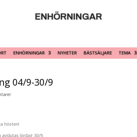
ENHÖRNINGAR
ORT
ENHÖRNINGAR
NYHETER
BÄSTSÄLJARE
TEMA
ing 04/9-30/9
tarer
ka hösten!
 avslutas lördag 30/9.