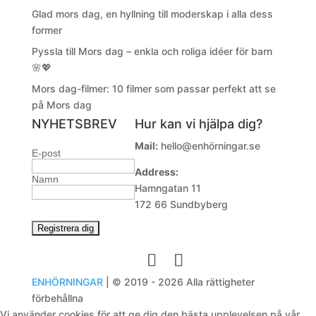
Glad mors dag, en hyllning till moderskap i alla dess
former
Pyssla till Mors dag – enkla och roliga idéer för barn
🌸💖
Mors dag-filmer: 10 filmer som passar perfekt att se
på Mors dag
NYHETSBREV
Hur kan vi hjälpa dig?
Mail:
hello@enhörningar.se
E-post
Address:
Namn
Hamngatan 11
172 66 Sundbyberg
ENHÖRNINGAR
| © 2019 - 2026 Alla rättigheter
förbehållna
Vi använder cookies för att ge dig den bästa upplevelsen på vår