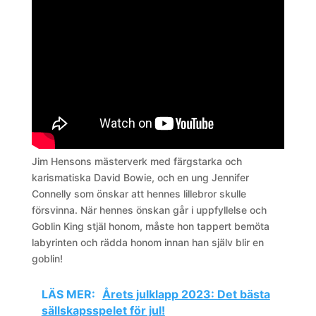
Jim Hensons mästerverk med färgstarka och
karismatiska David Bowie, och en ung Jennifer
Connelly som önskar att hennes lillebror skulle
försvinna. När hennes önskan går i uppfyllelse och
Goblin King stjäl honom, måste hon tappert bemöta
labyrinten och rädda honom innan han själv blir en
goblin!
LÄS MER:
Årets julklapp 2023: Det bästa
sällskapsspelet för jul!