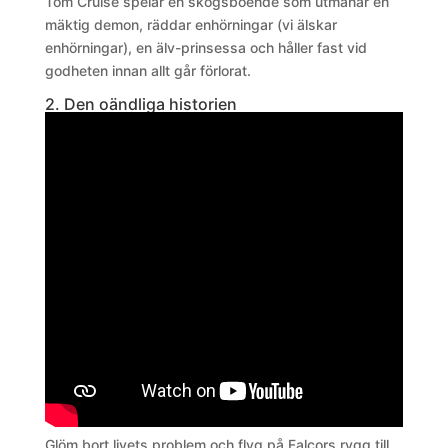
Tom Cruise spelar en skogsboende som utmanar en
mäktig demon, räddar enhörningar (vi älskar
enhörningar), en älv-prinsessa och håller fast vid
godheten innan allt går förlorat.
2. Den oändliga historien
Glöm bort livets problem och flyg på Falcors rygg till