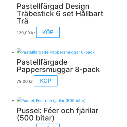
på
Pastellfärgad Design
produktsidan
Träbestick 6 set Hållbart
Trä
KÖP
129,00
kr
Pastellfärgade
Pappersmuggar 8-pack
KÖP
79,00
kr
Pussel: Féer och fjärilar
(500 bitar)