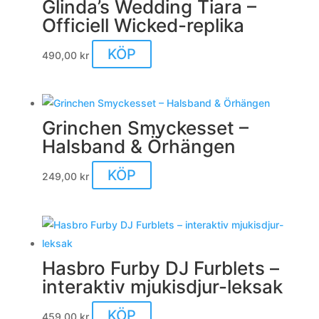
Glinda’s Wedding Tiara –
Officiell Wicked-replika
KÖP
490,00
kr
Grinchen Smyckesset –
Halsband & Örhängen
KÖP
249,00
kr
Hasbro Furby DJ Furblets –
interaktiv mjukisdjur-leksak
KÖP
459,00
kr