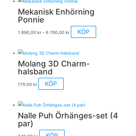
Mekanisk Enhörning
Ponnie
Prisintervall:
Den
KÖP
1 890,00
kr
–
6 790,00
kr
1
här
890,00 kr
produkten
till
har
Molang 3D Charm-
6
flera
halsband
790,00 kr
varianter.
De
KÖP
179,00
kr
olika
alternativen
kan
väljas
Nalle Puh Örhänges-set (4
på
par)
produktsidan
KÖP