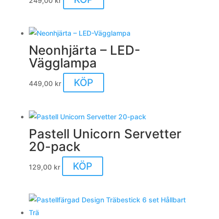
249,00
kr
Neonhjärta – LED-
Vägglampa
Den
KÖP
449,00
kr
här
produkten
har
Pastell Unicorn Servetter
flera
20-pack
varianter.
De
KÖP
129,00
kr
olika
alternativen
kan
väljas